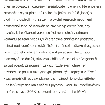
oheň je považován otevřený neregulovatelný oheň, u kterého není
zabráněno styku plamenů (nebo létajících uhlíků či jisker) s
okolním prostředím (tj. se zemí a okolní vegetací) nebo není
dostatečně tepelně izolován od okolního prostředí tak, aby
nezpůsobil poškození vegetace (zejména oheň v přímém
kontaktu se zemí nebo i gril či přenosné ohniště na podstavci,
pokud nevhodné konstrukční řešení způsobí poškození vegetace
žárem topného zařízení nebo pokud při absenci krytu jsou
plameny či odlétající jiskry způsobilé poškodit okolní vegetaci či
založit požár). Za porušení zákazu rozdělávání ohně není
považováno použití různých typů přenosných topných zařízení,
která umožňují regulaci plamene s možností jeho okamžitého
uhašení (zejména malé vařiče s plynovou kartuší). Rozděláváním
ohně ve smyslu ZOPK se rozumí jeho založení i udržování.