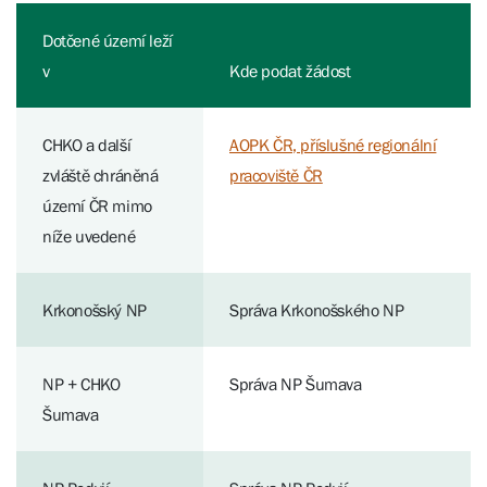
Dotčené území leží
v
Kde podat žádost
CHKO a další
AOPK ČR, příslušné regionální
zvláště chráněná
pracoviště ČR
území ČR mimo
níže uvedené
Krkonošský NP
Správa Krkonošského NP
NP + CHKO
Správa NP Šumava
Šumava