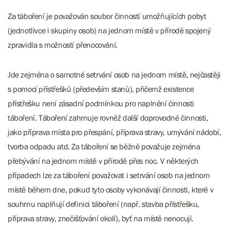
Za táboření je považován soubor činností umožňujících pobyt
(jednotlivce i skupiny osob) na jednom místě v přírodě spojený
zpravidla s možností přenocování.
Jde zejména o samotné setrvání osob na jednom místě, nejčastěji
s pomocí přístřešků (především stanů), přičemž existence
přístřešku není zásadní podmínkou pro naplnění činnosti
táboření. Táboření zahrnuje rovněž další doprovodné činnosti,
jako příprava místa pro přespání, příprava stravy, umývání nádobí,
tvorba odpadu atd. Za táboření se běžně považuje zejména
přebývání na jednom místě v přírodě přes noc. V některých
případech lze za táboření považovat i setrvání osob na jednom
místě během dne, pokud tyto osoby vykonávají činnosti, které v
souhrnu naplňují definici táboření (např. stavba přístřešku,
příprava stravy, znečišťování okolí), byť na místě nenocují.