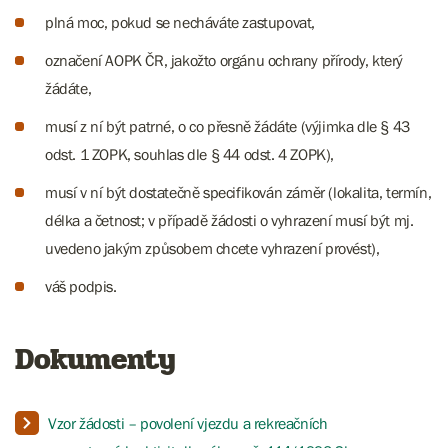
plná moc, pokud se necháváte zastupovat,
označení AOPK ČR, jakožto orgánu ochrany přírody, který
žádáte,
musí z ní být patrné, o co přesně žádáte (výjimka dle § 43
odst. 1 ZOPK, souhlas dle § 44 odst. 4 ZOPK),
musí v ní být dostatečně specifikován záměr (lokalita, termín,
délka a četnost; v případě žádosti o vyhrazení musí být mj.
uvedeno jakým způsobem chcete vyhrazení provést),
váš podpis.
Dokumenty
Vzor žádosti – povolení vjezdu a rekreačních