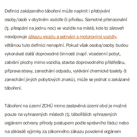
Definici zakázaného táboření může naplnit i přebývání
osoby/osob v obytném vozidle či přívěsu. Samotné přenocování
(tj. přespání na jednu noc) ve vozidle na místě, kde to zároveň
neodporuje
zákazu vjezdu a setrvání s motorovými vozidly
,
většinou tuto definici nenaplní. Pokud však osoba/osoby budou
vykonávat další doprovodné činnosti (např. vícedenní pobyt,
zabrání plochy mimo vozidla, stavba doprovodného přístřešku,
příprava stravy, zanechání odpadu, vylévání chemické toalety či
zanechání jiných pobytových znaků), může se jednat o zakázané
táboření.
Táboření na území ZCHÚ mimo zastavěná území obcí je možné
pouze na vyhrazených místech (tj. tábořištích vyhrazených
orgánem ochrany přírody postupem podle správního řádu) nebo
na základě výjimky za zákonného zákazu povolené orgánem