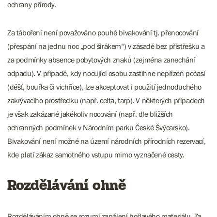
ochrany přírody.
Za táboření není považováno pouhé bivakování tj. přenocování
(přespání na jednu noc „pod širákem“) v zásadě bez přístřešku a
za podmínky absence pobytových znaků (zejména zanechání
odpadu). V případě, kdy nocující osobu zastihne nepřízeň počasí
(déšť, bouřka či vichřice), lze akceptovat i použití jednoduchého
zakrývacího prostředku (např. celta, tarp). V některých případech
je však zakázané jakékoliv nocování (např. dle bližších
ochranných podmínek v Národním parku České Švýcarsko).
Bivakování není možné na území národních přírodních rezervací,
kde platí zákaz samotného vstupu mimo vyznačené cesty.
Rozdělávání ohně
Rozděláváním ohně se rozumí zapálení hořlavého materiálu. Za