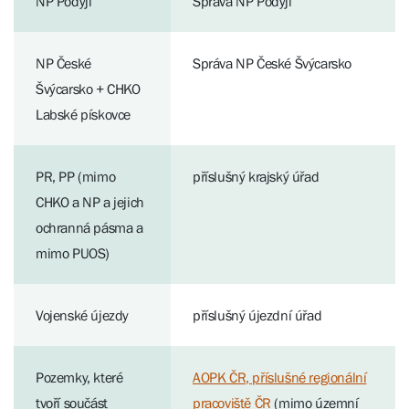
NP Podyjí
Správa NP Podyjí
NP České
Správa NP České Švýcarsko
Švýcarsko + CHKO
Labské pískovce
PR, PP (mimo
příslušný krajský úřad
CHKO a NP a jejich
ochranná pásma a
mimo PUOS)
Vojenské újezdy
příslušný újezdní úřad
Pozemky, které
AOPK ČR, příslušné regionální
tvoří součást
pracoviště ČR
(mimo územní