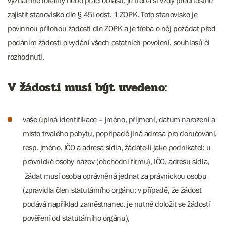
významné lokality nebo ptačí oblasti, je třeba si vždy přednostně
zajistit stanovisko dle § 45i odst. 1 ZOPK. Toto stanovisko je
povinnou přílohou žádosti dle ZOPK a je třeba o něj požádat před
podáním žádosti o vydání všech ostatních povolení, souhlasů či
rozhodnutí.
V žádosti musí být uvedeno:
vaše úplná identifikace – jméno, příjmení, datum narození a
místo trvalého pobytu, popřípadě jiná adresa pro doručování,
resp. jméno, IČO a adresa sídla, žádáte-li jako podnikatel; u
právnické osoby název (obchodní firmu), IČO, adresu sídla,
žádat musí osoba oprávněná jednat za právnickou osobu
(zpravidla člen statutárního orgánu; v případě, že žádost
podává například zaměstnanec, je nutné doložit se žádostí
pověření od statutárního orgánu),