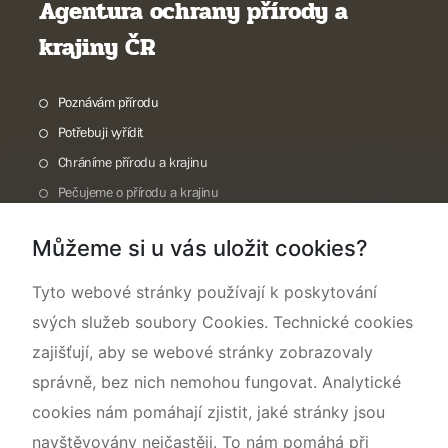
Agentura ochrany přírody a
krajiny ČR
Poznávám přírodu
Potřebuji vyřídit
Chráníme přírodu a krajinu
Pečujeme o přírodu a krajinu
Dokumentujeme přírodu
Můžeme si u vás uložit cookies?
O nás
Tyto webové stránky používají k poskytování
svých služeb soubory Cookies. Technické cookies
zajišťují, aby se webové stránky zobrazovaly
správně, bez nich nemohou fungovat. Analytické
cookies nám pomáhají zjistit, jaké stránky jsou
navštěvovány nejčastěji. To nám pomáhá při