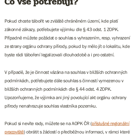
Co vše potřebuji?
Pokud chcete tábořit ve zvláště chráněném území, kde platí
zákonné zákazy, potřebujete výjimku dle § 43 odst. 1 ZOPK.
Případně můžete požádat o souhlas s vyhrazením, resp. vyhrazení
ze strany orgánu ochrany přírody, pokud by mělo jít o lokalitu, kde
byste rádi táboření legalizovali dlouhodobě a i pro ostatní.
V případě, že je činnost vázána na souhlas v bližších ochranných
podmínkách, potřebujete dále souhlas s činností vymezenou v
bližších ochranných podmínkách dle § 44 odst. 4 ZOPK.
Upozorňujeme, že výjimka ani jiný povolující akt orgánu ochrany
přírody nenahrazuje souhlas vlastníka pozemku.
Pokud si nevíte rady, můžete se na AOPK ČR (
příslušné regionální
pracoviště
) obrátit s žádostí o předběžnou informaci, v rámci které