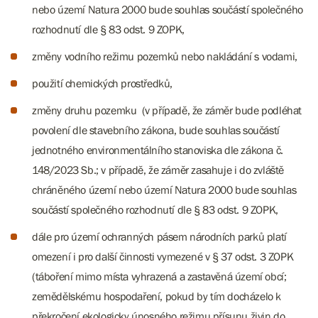
nebo území Natura 2000 bude souhlas součástí společného
rozhodnutí dle § 83 odst. 9 ZOPK,
změny vodního režimu pozemků nebo nakládání s vodami,
použití chemických prostředků,
změny druhu pozemku (v případě, že záměr bude podléhat
povolení dle stavebního zákona, bude souhlas součástí
jednotného environmentálního stanoviska dle zákona č.
148/2023 Sb.; v případě, že záměr zasahuje i do zvláště
chráněného území nebo území Natura 2000 bude souhlas
součástí společného rozhodnutí dle § 83 odst. 9 ZOPK,
dále pro území ochranných pásem národních parků platí
omezení i pro další činnosti vymezené v § 37 odst. 3 ZOPK
(táboření mimo místa vyhrazená a zastavěná území obcí;
zemědělskému hospodaření, pokud by tím docházelo k
překročení ekologicky únosného režimu přísunu živin do