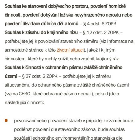
Souhlas ke stanovení dobývacího prostoru, povolení hornické
činnosti, povolení dobývání ložiska nevyhrazeného nerostu nebo
povolení likvidace důlních děl a lomů
– § 4 odst. 6 ZOPK
Souhlas k zásahu do krajinného rázu
– § 12 odst. 2 ZOPK –
potřebujete jej k povolování stavebního záměru (viz informace na
samostatné stránce k této
životní situaci
), jakož i k jiným
činnostem, které by mohly snížit nebo změnit krajinný ráz.
Souhlas k činnosti v ochranném pásmu zvláště chráněného
území
– § 37 odst. 2 ZOPK – potřebujete jej k záměru
situovanému do ochranného pásma zvláště chráněného území
(vyjma CHKO, které ochranné pásmo nemají), pokud jde o
následující činnosti:
povolování nebo provádění staveb v případě, že záměr bude
podléhat povolení dle stavebního zákona, bude souhlas
součástí jednotného environmentálního stanoviska dle