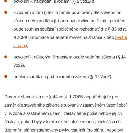
povolení k nakládání s vodami (§ 8 VodZ) a
k vodním dílům (jde-li o záměr povolovaný dle stavebního
zákona nebo podléhající posouzení vlivu na životní prostředí,
bude souhlas součástí společného rozhodnutí dle § 83 odst.
9 ZOPK; informace naleznete rovněž na stránce k této
životní
situaci
),
povolení k některým činnostem podle vodního zákona (§ 14
VodZ),
udělení souhlasu podle vodního zákona (§ 17 VodZ).
Závazné stanovisko dle § 44 odst. 1 ZOPK nepotřebujete pro
záměr dle stavebního zákona situovaný v zastavěném území obcí
v IV. zóně a zastavěném území, zastavitelné ploše nebo v jejich
částech, pokud byly v tomto území ploše nebo v jejich částech
územním plánem stanoveny prvky regulačního plánu, nebo byl