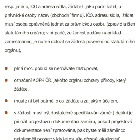
resp. jméno, IČO a adresa sídla, žádáte-li jako podnikatel; u
právnické osoby název (obchodní firmu), IČO, adresu sídla, žádat
musí osoba oprávněná jednat za právnickou osobu (zpravidla člen
statutárního orgánu; v případě, že žádost podává například
zaměstnanec, je nutné doložit se žádostí pověření od statutárního
orgánu),
plná moc, pokud se necháváte zastupovat,
označení AOPK ČR, jakožto orgánu ochrany přírody, který
žádáte,
musí z ní být patrné, o co žádáte a za jakým účelem,
v žádosti musí být dostatečně specifikován záměr (ideální je
přiložit projektovou dokumentaci záměru, pokud projektová
dokumentace není zpracována, pak byste měli záměr co
nejpřesněji popsat; vždy jej musíte přesně lokalizovat),