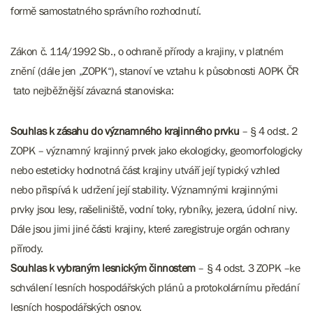
formě samostatného správního rozhodnutí.
Zákon č. 114/1992 Sb., o ochraně přírody a krajiny, v platném
znění (dále jen „ZOPK“), stanoví ve vztahu k působnosti AOPK ČR
tato nejběžnější závazná stanoviska:
Souhlas k zásahu do významného krajinného prvku
– § 4 odst. 2
ZOPK – významný krajinný prvek jako ekologicky, geomorfologicky
nebo esteticky hodnotná část krajiny utváří její typický vzhled
nebo přispívá k udržení její stability. Významnými krajinnými
prvky jsou lesy, rašeliniště, vodní toky, rybníky, jezera, údolní nivy.
Dále jsou jimi jiné části krajiny, které zaregistruje orgán ochrany
přírody.
Souhlas k vybraným lesnickým činnostem
– § 4 odst. 3 ZOPK –ke
schválení lesních hospodářských plánů a protokolárnímu předání
lesních hospodářských osnov.