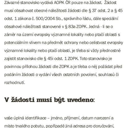
Závazné stanovisko vydává AOPK ČR pouze na žádost. Žádost
musí obsahovat obecné náležitosti žádosti dle § 37 odst. 2 a § 45
odst. 1 zákona č. 500/2004 Sb., správního řádu, dále speciální
obsahové náležitosti stanovené v § 83a ZOPK. Jedná - li se o
záměr na území evropsky významné lokality nebo ptačí oblasti s
potenciálním vlivem na předmět ochrany nebo celistvost evropsky
významné lokality nebo ptačí oblasti, je třeba si vždy přednostně
zajistit stanovisko dle § 45i odst. 1 ZOPK. Toto stanovisko je
povinnou přílohou žádosti dle ZOPK a je třeba o něj požádat před
podáním žádosti o vydání všech ostatních povolení, souhlasů či
rozhodnutí.
V žádosti musí být uvedeno:
vaše úplná identifikace – jméno, příjmení, datum narození a
místo trvalého pobytu, popřípadě jiná adresa pro doručování,