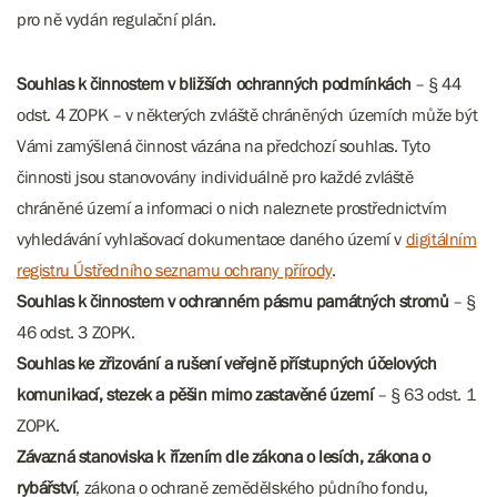
pro ně vydán regulační plán.
Souhlas k činnostem v bližších ochranných podmínkách
– § 44
odst. 4 ZOPK – v některých zvláště chráněných územích může být
Vámi zamýšlená činnost vázána na předchozí souhlas. Tyto
činnosti jsou stanovovány individuálně pro každé zvláště
chráněné území a informaci o nich naleznete prostřednictvím
vyhledávání vyhlašovací dokumentace daného území v
digitálním
registru Ústředního seznamu ochrany přírody
.
Souhlas k činnostem v ochranném pásmu památných stromů
– §
46 odst. 3 ZOPK.
Souhlas ke zřizování a rušení veřejně přístupných účelových
komunikací, stezek a pěšin mimo zastavěné území
– § 63 odst. 1
ZOPK.
Závazná stanoviska k řízením dle zákona o lesích, zákona o
rybářství
, zákona o ochraně zemědělského půdního fondu,