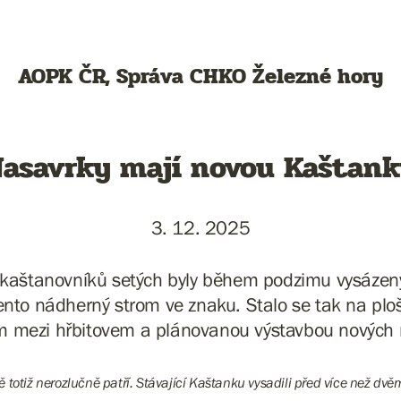
AOPK ČR, Správa CHKO Železné hory
asavrky mají novou Kaštan
3. 12. 2025
 kaštanovníků setých byly během podzimu vysázen
tento nádherný strom ve znaku. Stalo se tak na pl
 mezi hřbitovem a plánovanou výstavbou nových 
 totiž nerozlučně patří. Stávající Kaštanku vysadili před více než dv