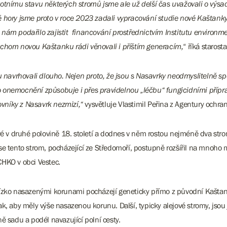
votnímu stavu některých stromů jsme ale už delší čas uvažovali o výs
 hory jsme proto v roce 2023 zadali vypracování studie nové Kaštanky
ám podařilo zajistit financování prostřednictvím Institutu environmen
ychom novou Kaštanku rádi věnovali i příštím generacím,
“ říká staros
vrhovali dlouho. Nejen proto, že jsou s Nasavrky neodmyslitelně spoje
emocnění způsobuje i přes pravidelnou „léčbu“ fungicidními přípra
vníky z Nasavrk nezmizí,“
vysvětluje Vlastimil Peřina z Agentury ochra
v druhé polovině 18. století a dodnes v něm rostou nejméně dva strom
e tento strom, pocházející ze Středomoří, postupně rozšířil na mnoho m
CHKO v obci Vestec.
nízko nasazenými korunami pocházejí geneticky přímo z původní Kaštank
k, aby měly výše nasazenou korunu. Další, typicky alejové stromy, jsou
ě sadu a podél navazující polní cesty.