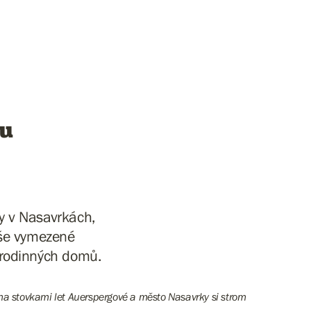
ku
y v Nasavrkách,
oše vymezené
rodinných domů.
ěma stovkami let Auerspergové a město Nasavrky si strom