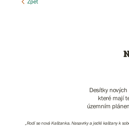
N
Desítky nových
které mají 
územním plánem
„Rodí se nová Kaštanka. Nasavrky a jedlé kaštany k sobě