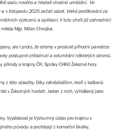
adbě sadu nového a hledali vhodné umístění. Ve
 a v listopadu 2025 začali sázet. Velké poděkování za
tálních výzkumů a aplikací. V tuto chvíli již zahradníci
ta města Mgr. Milan Chvojka.
ny, ale i proto, že stromy v proslulé přírodní památce
vky postupné chřadnutí a odumírání některých stromů.
ny přírody a krajiny ČR, Správy CHKO Železné hory.
y z této výsadby. Díky zahrádkářům, kteří z kaštanů
íst v Železných horách. Jeden z nich, vyhlášený jako
y. Vypěstoval je Výzkumný ústav pro krajinu v
 jiného původu a pocházejí z komerční školky.