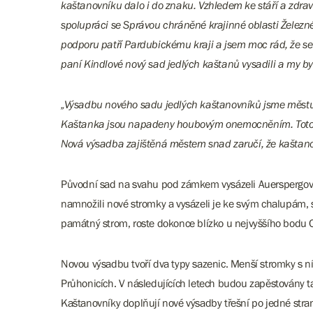
kaštanovníku dalo i do znaku. Vzhledem ke stáří a zdra
spolupráci se Správou chráněné krajinné oblasti Železné
podporu patří Pardubickému kraji a jsem moc rád, že se n
paní Kindlové nový sad jedlých kaštanů vysadili a my b
„Výsadbu nového sadu jedlých kaštanovníků jsme městu na
Kaštanka jsou napadeny houbovým onemocněním. Toto on
Nová výsadba zajištěná městem snad zaručí, že kaštano
Původní sad na svahu pod zámkem vysázeli Auerspergové 
namnožili nové stromky a vysázeli je ke svým chalupám, s
památný strom, roste dokonce blízko u nejvyššího bodu 
Novou výsadbu tvoří dva typy sazenic. Menší stromky s 
Průhonicích. V následujících letech budou zapěstovány ta
Kaštanovníky doplňují nové výsadby třešní po jedné stran