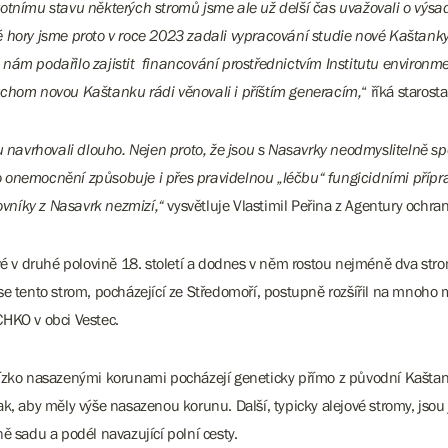
votnímu stavu některých stromů jsme ale už delší čas uvažovali o výs
 hory jsme proto v roce 2023 zadali vypracování studie nové Kaštanky
ám podařilo zajistit financování prostřednictvím Institutu environmen
ychom novou Kaštanku rádi věnovali i příštím generacím,
“ říká staros
vrhovali dlouho. Nejen proto, že jsou s Nasavrky neodmyslitelně spoje
emocnění způsobuje i přes pravidelnou „léčbu“ fungicidními přípra
vníky z Nasavrk nezmizí,“
vysvětluje Vlastimil Peřina z Agentury ochra
v druhé polovině 18. století a dodnes v něm rostou nejméně dva strom
e tento strom, pocházející ze Středomoří, postupně rozšířil na mnoho m
CHKO v obci Vestec.
nízko nasazenými korunami pocházejí geneticky přímo z původní Kaštank
k, aby měly výše nasazenou korunu. Další, typicky alejové stromy, jsou
ě sadu a podél navazující polní cesty.