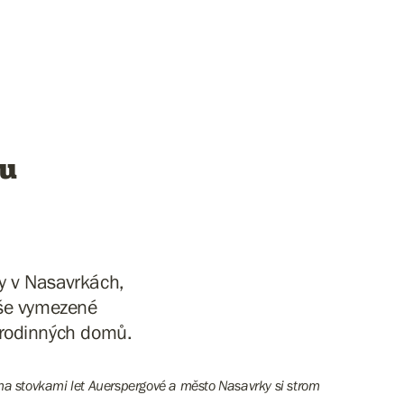
ku
y v Nasavrkách,
oše vymezené
rodinných domů.
ěma stovkami let Auerspergové a město Nasavrky si strom