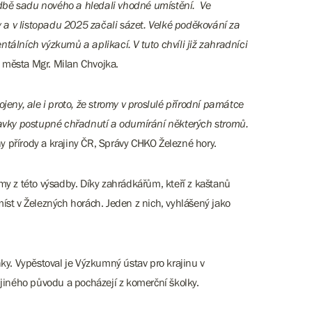
adbě sadu nového a hledali vhodné umístění. Ve
 a v listopadu 2025 začali sázet. Velké poděkování za
tálních výzkumů a aplikací. V tuto chvíli již zahradníci
ta města Mgr. Milan Chvojka.
ny, ale i proto, že stromy v proslulé přírodní památce
vky postupné chřadnutí a odumírání některých stromů.
ny přírody a krajiny ČR, Správy CHKO Železné hory.
y z této výsadby. Díky zahrádkářům, kteří z kaštanů
íst v Železných horách. Jeden z nich, vyhlášený jako
y. Vypěstoval je Výzkumný ústav pro krajinu v
 jiného původu a pocházejí z komerční školky.