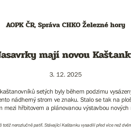
AOPK ČR, Správa CHKO Železné hory
asavrky mají novou Kaštan
3. 12. 2025
 kaštanovníků setých byly během podzimu vysázen
tento nádherný strom ve znaku. Stalo se tak na pl
 mezi hřbitovem a plánovanou výstavbou nových 
 totiž nerozlučně patří. Stávající Kaštanku vysadili před více než dv