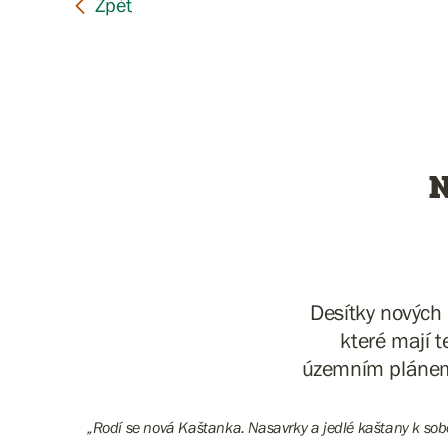
N
Desítky nových
které mají 
územním plánem
„Rodí se nová Kaštanka. Nasavrky a jedlé kaštany k sobě