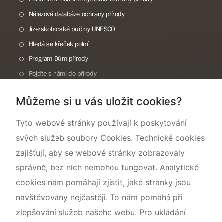
Nálezová databáze ochrany přírody
Jizerskohorské bučiny UNESCO
Hledá se křeček polní
Program Dům přírody
Pojďte s námi do přírody
Národní přírodní památka Lom ČSA
Můžeme si u vás uložit cookies?
Rok CHKO pod záštitou České komise pro UNESCO
Tyto webové stránky používají k poskytování
svých služeb soubory Cookies. Technické cookies
zajišťují, aby se webové stránky zobrazovaly
správně, bez nich nemohou fungovat. Analytické
cookies nám pomáhají zjistit, jaké stránky jsou
navštěvovány nejčastěji. To nám pomáhá při
zlepšování služeb našeho webu. Pro ukládání