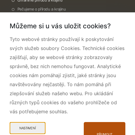
Chráníme přírodu a krajinu
Pečujeme o přírodu a krajinu
Dokumentujeme přírodu
Můžeme si u vás uložit cookies?
O nás
Tyto webové stránky používají k poskytování
svých služeb soubory Cookies. Technické cookies
zajišťují, aby se webové stránky zobrazovaly
správně, bez nich nemohou fungovat. Analytické
cookies nám pomáhají zjistit, jaké stránky jsou
navštěvovány nejčastěji. To nám pomáhá při
zlepšování služeb našeho webu. Pro ukládání
různých typů cookies do vašeho prohlížeče od
vás potřebujeme souhlas.
Mapa webu
Prohlášení o přístupnosti
NASTAVENÍ
Cookies
PŘIJMOUT