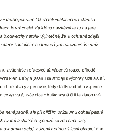
už v druhé polovině 19. století věhlasného botanika
echách je vzácnější. Každého návštěvníka tu na jaře
 a biodiverzity natolik výjimečné, že k ochraně zdejší
 jako dárek k letošním sedmdesátým narozeninám naší
ahu z vápnitých pískovců až vápenců rostou přírodě
u klenu, lípy a jasanu se střídají s výchozy skal a sutí,
a drobné útvary z pěnovce, tedy sladkovodního vápence.
ce vytrvalá, kyčelnice cibulkonosná či lilie zlatohlavá.
sobit nenápadně, ale při bližším průzkumu odhalí pestré
vých svahů a skalních výchozů se zde nacházejí
a dynamika dělají z území hodnotný lesní biotop,“
říká