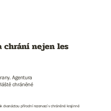
a chrání nejen les
hrany. Agentura
vláště chráněné
ak dvanáctou přírodní rezervací v chráněné krajinné