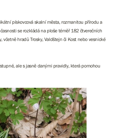
nikátní pískovcová skalní města, rozmanitou přírodu a
učasnosti se rozkládá na ploše téměř 182 čtverečních
, včetně hradů Trosky, Valdštejn či Kost nebo vesnické
ístupné, ale s jasně danými pravidly, která pomohou