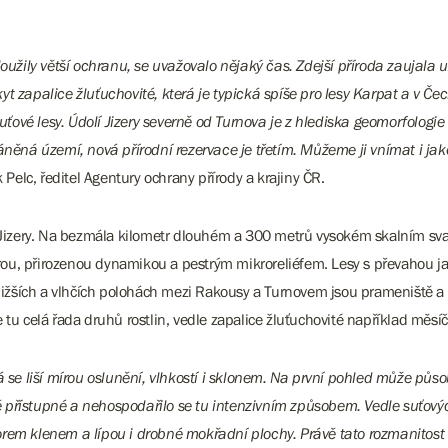
loužily větší ochranu, se uvažovalo nějaký čas. Zdejší příroda zaujala 
t zapalice žluťuchovité, která je typická spíše pro lesy Karpat a v Č
suťové lesy. Údolí Jizery severně od Turnova je z hlediska geomorfologie
hráněná území, nová přírodní rezervace je třetím. Můžeme ji vnímat i
 Pelc, ředitel Agentury ochrany přírody a krajiny ČR.
y Jizery. Na bezmála kilometr dlouhém a 300 metrů vysokém skalním sv
rou, přirozenou dynamikou a pestrým mikroreliéfem. Lesy s převahou javor
V nižších a vlhčích polohách mezi Rakousy a Turnovem jsou prameniště 
u celá řada druhů rostlin, vedle zapalice žluťuchovité například měsíčni
á se liší mírou oslunění, vlhkostí i sklonem. Na první pohled může pů
ížně přístupné a nehospodařilo se tu intenzivním způsobem. Vedle suťo
orem klenem a lípou i drobné mokřadní plochy. Právě tato rozmanitost 