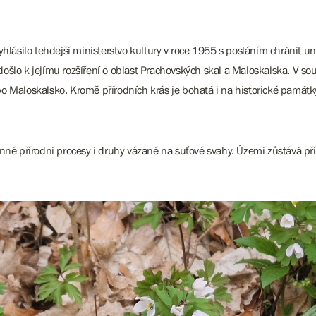
yhlásilo tehdejší ministerstvo kultury v roce 1955 s posláním chránit u
šlo k jejímu rozšíření o oblast Prachovských skal a Maloskalska. V so
 Maloskalsko. Kromě přírodních krás je bohatá i na historické památky
enné přírodní procesy i druhy vázané na suťové svahy. Území zůstává př