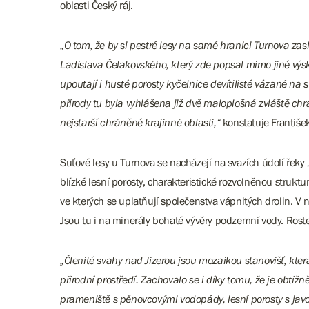
oblasti Český ráj.
„O tom, že by si pestré lesy na samé hranici Turnova zas
Ladislava Čelakovského, který zde popsal mimo jiné výsky
upoutají i husté porosty kyčelnice devítilisté vázané na 
přírody tu byla vyhlášena již dvě maloplošná zvláště c
nejstarší chráněné krajinné oblasti,“
konstatuje František
Suťové lesy u Turnova se nacházejí na svazích údolí řek
blízké lesní porosty, charakteristické rozvolněnou struktu
ve kterých se uplatňují společenstva vápnitých drolin. 
Jsou tu i na minerály bohaté vývěry podzemní vody. Roste t
„Členité svahy nad Jizerou jsou mozaikou stanovišť, kter
přírodní prostředí. Zachovalo se i díky tomu, že je obt
prameniště s pěnovcovými vodopády, lesní porosty s jav