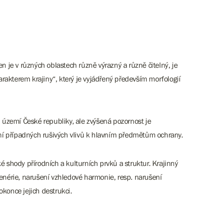
en je v různých oblastech různě výrazný a různě čitelný, je
harakterem krajiny“, který je vyjádřený především morfologií
m území České republiky, ale zvýšená pozornost je
ní případných rušivých vlivů k hlavním předmětům ochrany.
ké shody přírodních a kulturních prvků a struktur. Krajinný
scenérie, narušení vzhledové harmonie, resp. narušení
konce jejich destrukci.