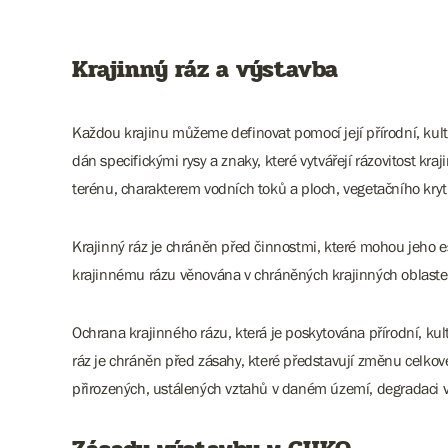
Krajinný ráz a výstavba
Každou krajinu můžeme definovat pomocí její přírodní, kultur
dán specifickými rysy a znaky, které vytvářejí rázovitost kra
terénu, charakterem vodních toků a ploch, vegetačního krytu
Krajinný ráz je chráněn před činnostmi, které mohou jeho e
krajinnému rázu věnována v chráněných krajinných oblaste
Ochrana krajinného rázu, která je poskytována přírodní, kult
ráz je chráněn před zásahy, které představují změnu celkové
přirozených, ustálených vztahů v daném území, degradaci vý