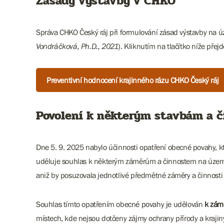
Zásady výstavby v CHKO
Správa CHKO Český ráj při formulování zásad výstavby n
Vondráčková, Ph.D., 2021
). Kliknutím na tlačítko níže pře
Preventivní hodnocení krajinného rázu CHKO Český ráj
Povolení k některým stavbám a 
Dne 5. 9. 2025 nabylo účinnosti opatření obecné povahy, kt
uděluje souhlas k některým záměrům a činnostem na území c
aniž by posuzovala jednotlivé předmětné záměry a činnosti j
Souhlas tímto opatřením obecné povahy je udělován
k zámě
místech, kde nejsou dotčeny zájmy ochrany přírody a krajiny.