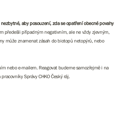
nezbytné, aby posouzení, zda se opatření obecné povahy
m předešli případným negativním, ale ne vždy zjevným,
ytiny může znamenat zásah do biotopů netopýrů, nebo
odáním nebo e-mailem. Reagovat budeme samozřejmě i na
a pracovníky Správy CHKO Český ráj.