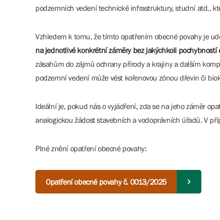
podzemních vedení technické infrastruktury, studní atd., kt
Vzhledem k tomu, že tímto opatřením obecné povahy je u
na jednotlivé konkrétní záměry bez jakýchkoli pochybností
zásahům do zájmů ochrany přírody a krajiny a dalším kompl
podzemní vedení může vést kořenovou zónou dřevin či bio
Ideální je, pokud nás o vyjádření, zda se na jeho záměr o
analogickou žádost stavebních a vodoprávních úřadů. V příp
Plné znění opatření obecné povahy:
Opatření obecné povahy č. 0013/2025