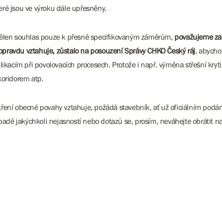
eré jsou ve výroku dále upřesněny.
dělen souhlas pouze k přesně specifikovaným záměrům,
považujeme za 
 opravdu vztahuje, zůstalo na posouzení Správy CHKO Český ráj
, abycho
ikacím při povolovacích procesech. Protože i např. výměna střešní kr
koridorem atp.
patření obecné povahy vztahuje, požádá stavebník, ať už oficiálním p
adě jakýchkoli nejasností nebo dotazů se, prosím, neváhejte obrátit n