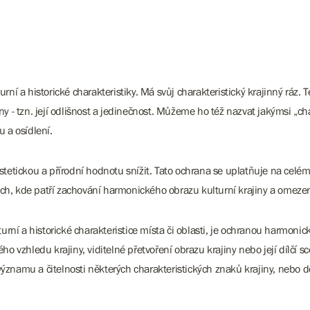
ní a historické charakteristiky. Má svůj charakteristický krajinný ráz. T
jiny - tzn. její odlišnost a jedinečnost. Můžeme ho též nazvat jakýmsi „c
 a osídlení.
stetickou a přírodní hodnotu snížit. Tato ochrana se uplatňuje na celé
ch, kde patří zachování harmonického obrazu kulturní krajiny a omeze
urní a historické charakteristice místa či oblasti, je ochranou harmonic
ho vzhledu krajiny, viditelné přetvoření obrazu krajiny nebo její dílčí 
znamu a čitelnosti některých charakteristických znaků krajiny, nebo do