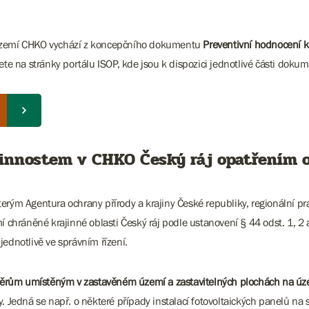
a území CHKO vychází z koncepčního dokumentu
Preventivní hodnocení k
jdete na stránky portálu ISOP, kde jsou k dispozici jednotlivé části dok
činnostem v CHKO Český ráj opatřením 
erým Agentura ochrany přírody a krajiny České republiky, regionální pr
hráněné krajinné oblasti Český ráj podle ustanovení § 44 odst. 1, 2 a 
ednotlivě ve správním řízení.
rům umístěným v zastavěném území a zastavitelných plochách na území 
 Jedná se např. o některé případy instalací fotovoltaických panelů na s