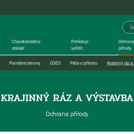
Charakteristika
Potřebuji
Ochran
oblasti
vyřídit
přírody
Památné stromy
ÚSES
Péče o přírodu
Krajinný ráz a
KRAJINNÝ RÁZ A VÝSTAVBA
Ochrana přírody