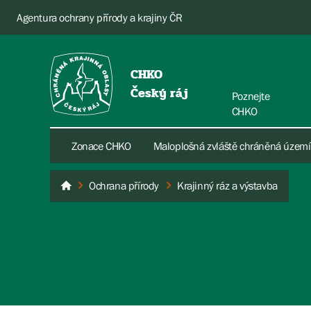
Agentura ochrany přírody a krajiny ČR
CHKO
Český ráj
Poznejte
CHKO
Zonace CHKO
Maloplošná zvláště chráněná území
Ochrana přírody
Krajinný ráz a výstavba
Český ráj