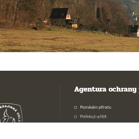
Agentura ochrany 
Poznávám přírodu
Potřebuji vyřídit
Chráníme přírodu a krajinu
Pečujeme o přírodu a krajinu