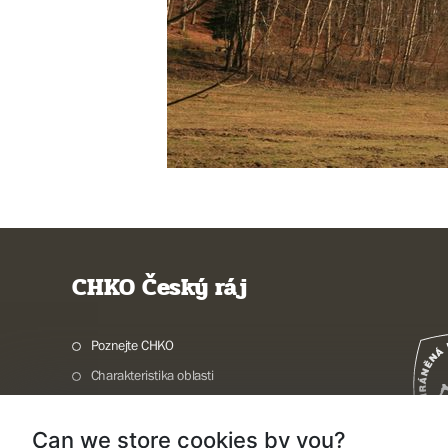
CHKO Český ráj
Poznejte CHKO
Charakteristika oblasti
Ochrana přírody
Can we store cookies by you?
Potřebuji vyřídit