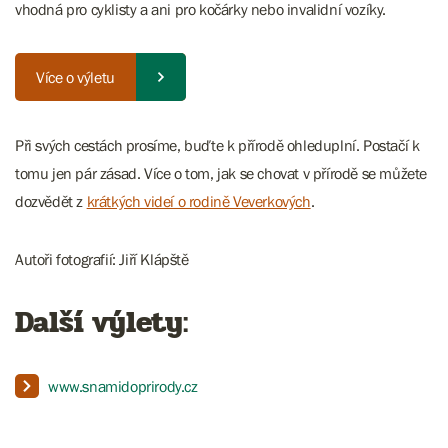
vhodná pro cyklisty a ani pro kočárky nebo invalidní vozíky.
Více o výletu
Při svých cestách prosíme, buďte k přírodě ohleduplní. Postačí k
tomu jen pár zásad. Více o tom, jak se chovat v přírodě se můžete
dozvědět z
krátkých videí o rodině Veverkových
.
Autoři fotografií: Jiří Klápště
Další výlety:
www.snamidoprirody.cz