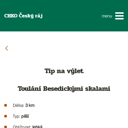
CHKO Český ráj
menu
Tip na výlet
Toulání Besedickými skalami
Délka:
3 km
Typ:
pěší
Obtížnost:
lehká