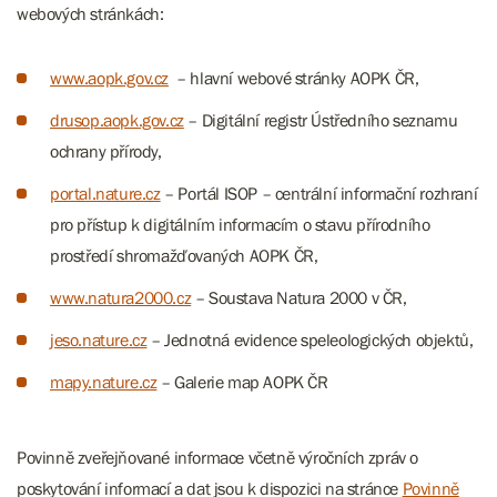
webových stránkách:
www.aopk.gov.cz
– hlavní webové stránky AOPK ČR,
drusop.aopk.gov.cz
– Digitální registr Ústředního seznamu
ochrany přírody,
portal.nature.cz
– Portál ISOP – centrální informační rozhraní
pro přístup k digitálním informacím o stavu přírodního
prostředí shromažďovaných AOPK ČR,
www.natura2000.cz
– Soustava Natura 2000 v ČR,
jeso.nature.cz
– Jednotná evidence speleologických objektů,
mapy.nature.cz
– Galerie map AOPK ČR
Povinně zveřejňované informace včetně výročních zpráv o
poskytování informací a dat jsou k dispozici na stránce
Povinně