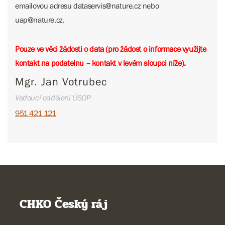
emailovou adresu dataservis@nature.cz nebo ​​​​​​
uap@nature.cz.
Pouze ve věci žádosti o data (pro žádost o informace využijte
kontakt na podatelnu – kontakt v levém sloupci níže).
Mgr. Jan Votrubec
Vedoucí oddělení ÚSOP
951 421 121
CHKO Český ráj