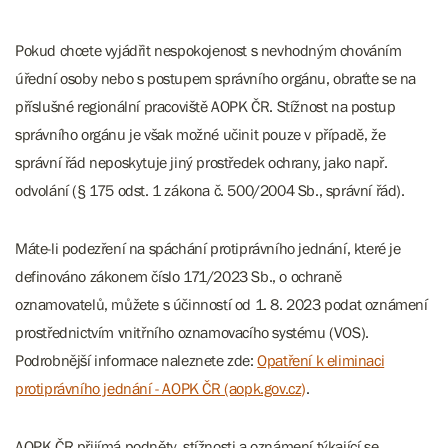
Pokud chcete vyjádřit nespokojenost s nevhodným chováním
úřední osoby nebo s postupem správního orgánu, obraťte se na
příslušné regionální pracoviště AOPK ČR. Stížnost na postup
správního orgánu je však možné učinit pouze v případě, že
správní řád neposkytuje jiný prostředek ochrany, jako např.
odvolání (§ 175 odst. 1 zákona č. 500/2004 Sb., správní řád).
Máte-li podezření na spáchání protiprávního jednání, které je
definováno zákonem číslo 171/2023 Sb., o ochraně
oznamovatelů, můžete s účinností od 1. 8. 2023 podat oznámení
prostřednictvím vnitřního oznamovacího systému (VOS).
Podrobnější informace naleznete zde:
Opatření k eliminaci
protiprávního jednání - AOPK ČR (aopk.gov.cz)
.
AOPK ČR přijímá podněty, stížnosti a oznámení týkající se