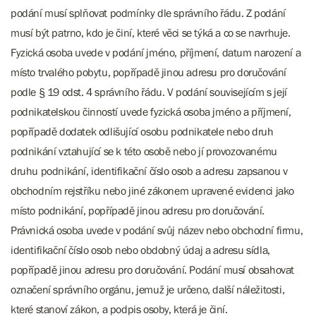
podání musí splňovat podmínky dle správního řádu. Z podání
musí být patrno, kdo je činí, které věci se týká a co se navrhuje.
Fyzická osoba uvede v podání jméno, příjmení, datum narození a
místo trvalého pobytu, popřípadě jinou adresu pro doručování
podle § 19 odst. 4 správního řádu. V podání souvisejícím s její
podnikatelskou činností uvede fyzická osoba jméno a příjmení,
popřípadě dodatek odlišující osobu podnikatele nebo druh
podnikání vztahující se k této osobě nebo jí provozovanému
druhu podnikání, identifikační číslo osob a adresu zapsanou v
obchodním rejstříku nebo jiné zákonem upravené evidenci jako
místo podnikání, popřípadě jinou adresu pro doručování.
Právnická osoba uvede v podání svůj název nebo obchodní firmu,
identifikační číslo osob nebo obdobný údaj a adresu sídla,
popřípadě jinou adresu pro doručování. Podání musí obsahovat
označení správního orgánu, jemuž je určeno, další náležitosti,
které stanoví zákon, a podpis osoby, která je činí.