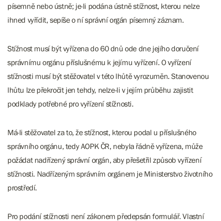
písemně nebo ústně; je-li podána ústně stížnost, kterou nelze
ihned vyřídit, sepíše o ní správní orgán písemný záznam.
Stížnost musí být vyřízena do 60 dnů ode dne jejího doručení
správnímu orgánu příslušnému k jejímu vyřízení. O vyřízení
stížnosti musí být stěžovatel v této lhůtě vyrozuměn. Stanovenou
lhůtu lze překročit jen tehdy, nelze-li v jejím průběhu zajistit
podklady potřebné pro vyřízení stížnosti.
Má-li stěžovatel za to, že stížnost, kterou podal u příslušného
správního orgánu, tedy AOPK ČR, nebyla řádně vyřízena, může
požádat nadřízený správní orgán, aby přešetřil způsob vyřízení
stížnosti. Nadřízeným správním orgánem je Ministerstvo životního
prostředí.
Pro podání stížnosti není zákonem předepsán formulář. Vlastní