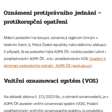
Oznámení protiprávního jednání –
protikorupční opatření
Máte-li podezření na korupci, oznamte ji orgánům činným v
trestním řízení, tj. Policii České republiky nebo státnímu zástupci.
V případě, že se podezření týká AOPK ČR, můžete podání učinit i
prostřednictvím AOPK ČR
, a to i prostřednictvím VOS:
Opatření k
eliminaci protiprávního jednání - AOPK ČR (aopk.gov.cz)
.
Vnitřní oznamovací systém (VOS)
Na základě zákona č. 171/2023 Sb., o ochraně oznamovatelů, je v
AOPK ČR zaveden vnitřní oznamovací systém (VOS). Podání
prostřednictvím vnitřního oznamovacího systému je prováděno