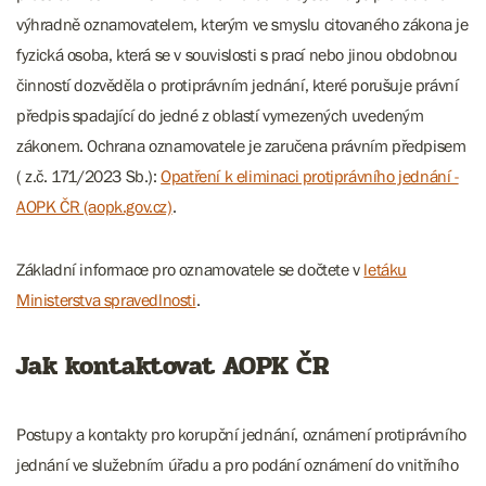
výhradně oznamovatelem, kterým ve smyslu citovaného zákona je
fyzická osoba, která se v souvislosti s prací nebo jinou obdobnou
činností dozvěděla o protiprávním jednání, které porušuje právní
předpis spadající do jedné z oblastí vymezených uvedeným
zákonem. Ochrana oznamovatele je zaručena právním předpisem
( z.č. 171/2023 Sb.):
Opatření k eliminaci protiprávního jednání -
AOPK ČR (aopk.gov.cz)
.
Základní informace pro oznamovatele se dočtete v
letáku
Ministerstva spravedlnosti
.
Jak kontaktovat AOPK ČR
Postupy a kontakty pro korupční jednání, oznámení protiprávního
jednání ve služebním úřadu a pro podání oznámení do vnitřního