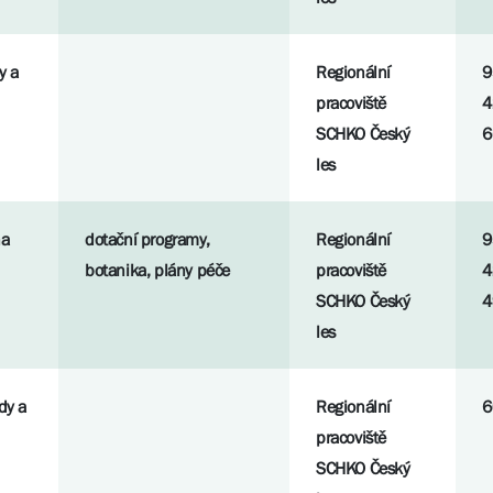
y a
Regionální
9
pracoviště
4
SCHKO Český
6
les
na
dotační programy,
Regionální
9
botanika, plány péče
pracoviště
4
SCHKO Český
4
les
dy a
Regionální
6
pracoviště
SCHKO Český