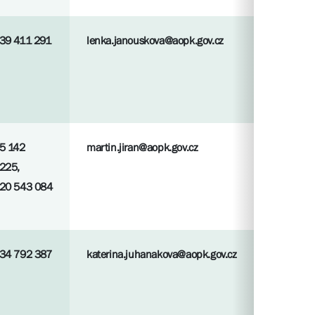
39 411 291
lenka.janouskova@aopk.gov.cz
5 142
martin.jiran@aopk.gov.cz
225,
20 543 084
34 792 387
katerina.juhanakova@aopk.gov.cz