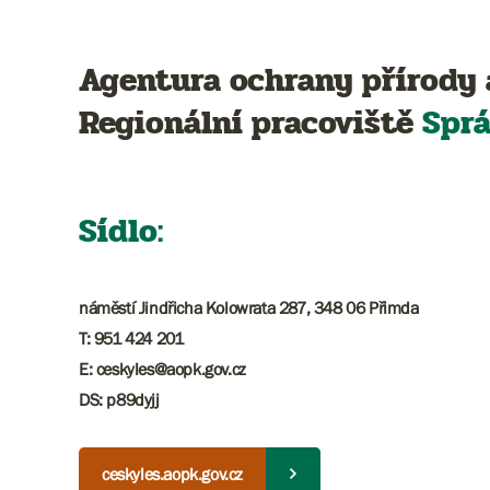
Agentura ochrany přírody 
Regionální pracoviště
Spr
Sídlo:
náměstí Jindřicha Kolowrata 287, 348 06 Přimda
T: 951 424 201
​​​E: ceskyles@aopk.gov.cz
DS: p89dyjj
ceskyles.aopk.gov.cz