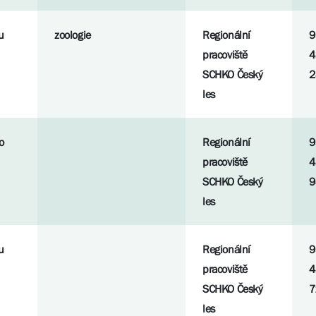
u
zoologie
Regionální
9
pracoviště
4
SCHKO Český
2
les
o
Regionální
9
pracoviště
4
SCHKO Český
9
les
u
Regionální
9
pracoviště
4
SCHKO Český
7
les