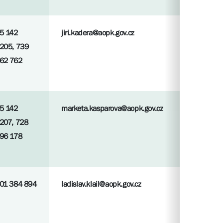
5 142
jiri.kadera@aopk.gov.cz
205, 739
62 762
5 142
marketa.kasparova@aopk.gov.cz
207, 728
96 178
01 384 894
ladislav.klail@aopk.gov.cz