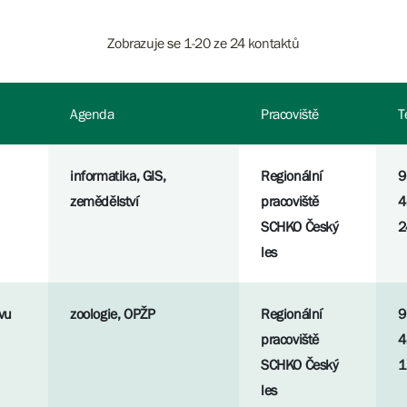
Zobrazuje se 1-20 ze 24 kontaktů
Agenda
Pracoviště
T
informatika, GIS,
Regionální
9
zemědělství
pracoviště
4
SCHKO Český
2
les
vu
zoologie, OPŽP
Regionální
9
pracoviště
4
SCHKO Český
1
les