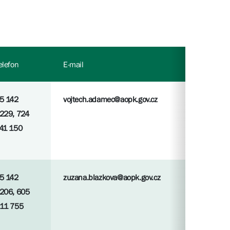
elefon
E-mail
5 142
vojtech.adamec@aopk.gov.cz
229, 724
41 150
5 142
zuzana.blazkova@aopk.gov.cz
206, 605
11 755