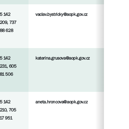
5 142
vaclav.bystricky@aopk.gov.cz
209, 737
88 628
5 142
katerina.grusova@aopk.gov.cz
231, 605
81 506
5 142
aneta.hroncova@aopk.gov.cz
210, 705
17 951