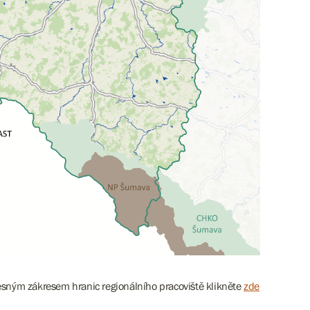
esným zákresem hranic regionálního pracoviště klikněte
zde