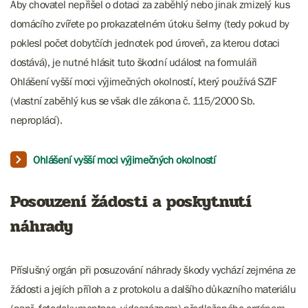
Aby chovatel nepřišel o dotaci za zaběhlý nebo jinak zmizelý kus
domácího zvířete po prokazatelném útoku šelmy (tedy pokud by
poklesl počet dobytčích jednotek pod úroveň, za kterou dotaci
dostává), je nutné hlásit tuto škodní událost na formuláři
Ohlášení vyšší moci výjimečných okolností, který používá SZIF
(vlastní zaběhlý kus se však dle zákona č. 115/2000 Sb.
neproplácí).
Ohlášení vyšší moci výjimečných okolností
Posouzení žádosti a poskytnutí
náhrady
Příslušný orgán při posuzování náhrady škody vychází zejména ze
žádosti a jejích příloh a z protokolu a dalšího důkazního materiálu