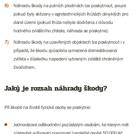
Náhradu škody na polních plodinách lze poskytnout, pouze
pokud byly sklizeny v agrotechnických lhůtách obvyklých pro
dané území (pokud lhůta nebyla dodržena z důvodu
hodného zvláštního zřetele, náhrada se poskytne).
Náhradu škody na uzavřených objektech lze poskytnout i v
případě, že škodu způsobila vymezená domestikovaná
zvířata v důsledku napadení vybraným zvláště chráněným
živočichem.
Jaký je rozsah náhrady škody?
Při škodě na životě fyzické osoby se poskytne:
Jednorázové odškodnění pozůstalým osobám, ke kterým měl
zůstavitel vyživovací povinnost (nezletilé osobě 50 000 Kč,