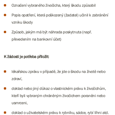
Označení vybraného živočicha, který škodu způsobil
Popis opatření, která poškozený (žadatel) učinil k zabránění
vzniku škody
Způsob, jakým má být náhrada poskytnuta (např.
převedením na bankovní účet)
K žádosti je potřeba přiložit:
lékařskou zprávu v případě, že jde o škodu na životě nebo
zdraví,
doklad nebo jiný důkaz o vlastnickém právu k živočichům,
kteří byli vybraným chráněným živočichem poraněni nebo
usmrceni,
doklad o uživatelském právu k rybníku, sádce, rybí líhni atd.