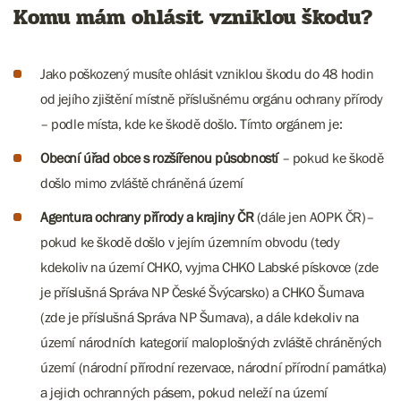
Komu mám ohlásit vzniklou škodu?
Jako poškozený musíte ohlásit vzniklou škodu do 48 hodin
od jejího zjištění místně příslušnému orgánu ochrany přírody
– podle místa, kde ke škodě došlo. Tímto orgánem je:
Obecní úřad obce s rozšířenou působností
– pokud ke škodě
došlo mimo zvláště chráněná území
Agentura ochrany přírody a krajiny ČR
(dále jen AOPK ČR)–
pokud ke škodě došlo v jejím územním obvodu (tedy
kdekoliv na území CHKO, vyjma CHKO Labské pískovce (zde
je příslušná Správa NP České Švýcarsko) a CHKO Šumava
(zde je příslušná Správa NP Šumava), a dále kdekoliv na
území národních kategorií maloplošných zvláště chráněných
území (národní přírodní rezervace, národní přírodní památka)
a jejich ochranných pásem, pokud neleží na území