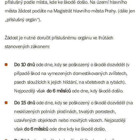
příslušný podle místa, kde ke škodě došlo. Na území hlavního
města žádost podáte na Magistrát hlavního města Prahy. (dále jen
„příslušný orgán“).
Žádost je nutné doručit příslušnému orgánu ve lhůtách
stanovených zákonem:
Do 10 dnů
ode dne, kdy se poškozený o škodě dozvěděl (v
případě škod na vymezených domestikovaných zvířatech,
psech sloužících k jejich hlídání, na včelstvech a rybách).
Nejpozději však
do 6 měsíců
ode dne, kdy škodě došlo.
Do 15 dnů
ode dne, kdy se poškozený o škodě dozvěděl (na
nesklizených polních plodinách, trvalých porostech,
uzavřených objektech nebo movitých věcech. Nejpozději
však
do 6 měsíců
ode dne kdy ke škodě došlo.