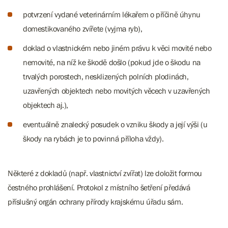
potvrzení vydané veterinárním lékařem o příčině úhynu
domestikovaného zvířete (vyjma ryb),
doklad o vlastnickém nebo jiném právu k věci movité nebo
nemovité, na níž ke škodě došlo (pokud jde o škodu na
trvalých porostech, nesklizených polních plodinách,
uzavřených objektech nebo movitých věcech v uzavřených
objektech aj.),
eventuálně znalecký posudek o vzniku škody a její výši (u
škody na rybách je to povinná příloha vždy).
Některé z dokladů (např. vlastnictví zvířat) lze doložit formou
čestného prohlášení. Protokol z místního šetření předává
příslušný orgán ochrany přírody krajskému úřadu sám.