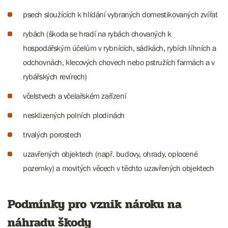
psech sloužících k hlídání vybraných domestikovaných zvířat
rybách (škoda se hradí na rybách chovaných k
hospodářským účelům v rybnících, sádkách, rybích líhních a
odchovnách, klecových chovech nebo pstružích farmách a v
rybářských revírech)
včelstvech a včelařském zařízení
nesklizených polních plodinách
trvalých porostech
uzavřených objektech (např. budovy, ohrady, oplocené
pozemky) a movitých věcech v těchto uzavřených objektech
Podmínky pro vznik nároku na
náhradu škody