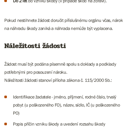
Do 2 let
od vzniku škody (v případě škod na zdraví).
Pokud nestihnete žádost doručit příslušnému orgánu včas, nárok
na náhradu škody zaniká a náhrada nemůže být vyplacena.
Náležitosti žádosti
Žádost musí být podána písemně spolu s doklady a podklady
potřebnými pro posouzení nároku.
Náležitosti žádosti stanoví příloha zákona č. 115/2000 Sb.:
Identifikace žadatele - jméno, příjmení, rodné číslo, trvalý
pobyt (u poškozeného FO), název, sídlo, IČ (u poškozeného
PO)
Popis příčin vzniku škody a uvedení rozsahu škody