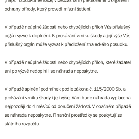
(např. fotodokumentace, videozáznam) předloženého orgánem
ochrany přírody, který provedl místní šetření.
V případě neúplné žádosti nebo chybějících příloh Vás příslušný
orgán vyzve k doplnění. K prokázání vzniku škody a její výše Vás
příslušný orgán může vyzvat k předložení znaleckého posudku.
V případě neúplné žádosti nebo chybějících příloh, které žadatel
ani po výzvě nedoplnil, se náhrada neposkytne.
V případě splnění podmínek podle zákona č. 115/2000 Sb. a
prokázání vzniku škody i její výše, Vám bude náhrada vyplacena
nejpozději do 4 měsíců od doručení žádosti. V opačném případě
se náhrada neposkytne. Finanční prostředky se poskytují ze
státního rozpočtu.