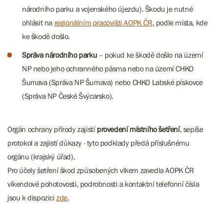
národního parku a vojenského újezdu). Škodu je nutné
ohlásit na
regionálním pracovišti AOPK ČR
, podle místa, kde
ke škodě došlo.
Správa národního parku
– pokud ke škodě došlo na území
NP nebo jeho ochranného pásma nebo na území CHKO
Šumava (Správa NP Šumava) nebo CHKO Labské pískovce
(Správa NP České Švýcarsko).
Orgán ochrany přírody zajistí
provedení místního šetření
, sepíše
protokol a zajistí důkazy - tyto podklady předá příslušnému
orgánu (krajský úřad).
Pro účely šetření škod způsobených vlkem zavedla AOPK ČR
víkendové pohotovosti, podrobnosti a kontaktní telefonní čísla
jsou k dispozici
zde
.