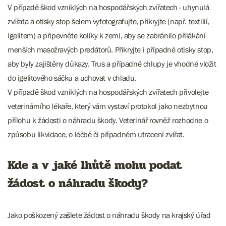
V případě škod vzniklých na hospodářských zvířatech - uhynulá
zvířata a otisky stop šelem vyfotografujte, přikryjte (např. textilií,
igelitem) a připevněte kolíky k zemi, aby se zabránilo přilákání
menších masožravých predátorů. Přikryjte i případné otisky stop,
aby byly zajištěny důkazy. Trus a případné chlupy je vhodné vložit
do igelitového sáčku a uchovat v chladu.
V případě škod vzniklých na hospodářských zvířatech přivolejte
veterinárního lékaře, který vám vystaví protokol jako nezbytnou
přílohu k žádosti o náhradu škody. Veterinář rovněž rozhodne o
způsobu likvidace, o léčbě či případném utracení zvířat.
Kde a v jaké lhůtě mohu podat
žádost o náhradu škody?
Jako poškozený zašlete žádost o náhradu škody na krajský úřad