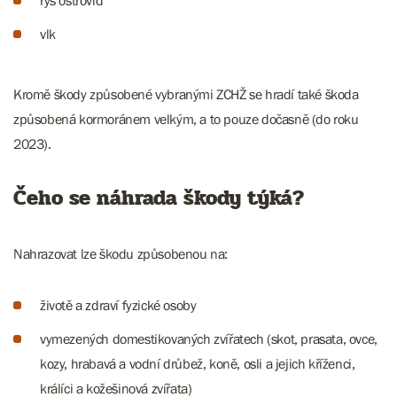
rys ostrovid
vlk
Kromě škody způsobené vybranými ZCHŽ se hradí také škoda
způsobená kormoránem velkým, a to pouze dočasně (do roku
2023).
Čeho se náhrada škody týká?
Nahrazovat lze škodu způsobenou na:
životě a zdraví fyzické osoby
vymezených domestikovaných zvířatech (skot, prasata, ovce,
kozy, hrabavá a vodní drůbež, koně, osli a jejich kříženci,
králíci a kožešinová zvířata)