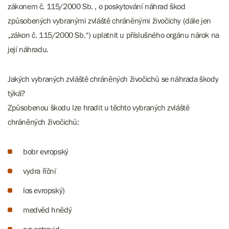
zákonem č. 115/2000 Sb. , o poskytování náhrad škod
způsobených vybranými zvláště chráněnými živočichy (dále jen
„zákon č. 115/2000 Sb.“) uplatnit u příslušného orgánu nárok na
její náhradu.
Jakých vybraných zvláště chráněných živočichů se náhrada škody
týká?
Způsobenou škodu lze hradit u těchto vybraných zvláště
chráněných živočichů:
bobr evropský
vydra říční
los evropský)
medvěd hnědý