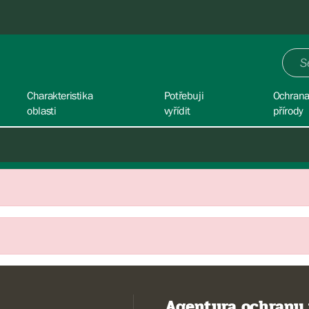
Charakteristika
Potřebuji
Ochran
oblasti
vyřídit
přírody
Agentura ochrany 