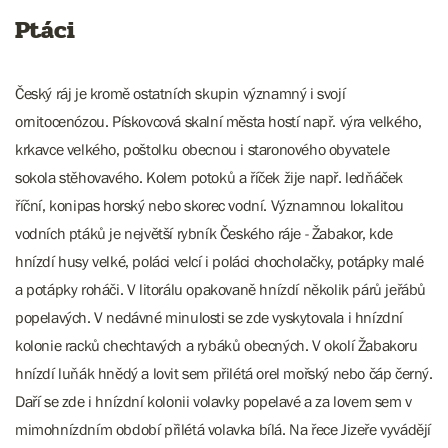
Ptáci
Český ráj je kromě ostatních skupin významný i svojí
ornitocenózou. Pískovcová skalní města hostí např. výra velkého,
krkavce velkého, poštolku obecnou i staronového obyvatele
sokola stěhovavého. Kolem potoků a říček žije např. ledňáček
říční, konipas horský nebo skorec vodní. Významnou lokalitou
vodních ptáků je největší rybník Českého ráje - Žabakor, kde
hnízdí husy velké, poláci velcí i poláci chocholačky, potápky malé
a potápky roháči. V litorálu opakovaně hnízdí několik párů jeřábů
popelavých. V nedávné minulosti se zde vyskytovala i hnízdní
kolonie racků chechtavých a rybáků obecných. V okolí Žabakoru
hnízdí luňák hnědý a lovit sem přilétá orel mořský nebo čáp černý.
Daří se zde i hnízdní kolonii volavky popelavé a za lovem sem v
mimohnízdním období přilétá volavka bílá. Na řece Jizeře vyvádějí