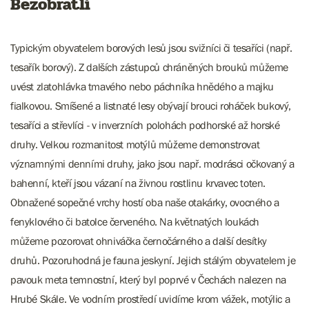
Bezobratlí
Typickým obyvatelem borových lesů jsou svižníci či tesaříci (např.
tesařík borový). Z dalších zástupců chráněných brouků můžeme
uvést zlatohlávka tmavého nebo páchníka hnědého a majku
fialkovou. Smíšené a listnaté lesy obývají brouci roháček bukový,
tesaříci a střevlíci - v inverzních polohách podhorské až horské
druhy. Velkou rozmanitost motýlů můžeme demonstrovat
významnými denními druhy, jako jsou např. modrásci očkovaný a
bahenní, kteří jsou vázaní na živnou rostlinu krvavec toten.
Obnažené sopečné vrchy hostí oba naše otakárky, ovocného a
fenyklového či batolce červeného. Na květnatých loukách
můžeme pozorovat ohniváčka černočárného a další desítky
druhů. Pozoruhodná je fauna jeskyní. Jejich stálým obyvatelem je
pavouk meta temnostní, který byl poprvé v Čechách nalezen na
Hrubé Skále. Ve vodním prostředí uvidíme krom vážek, motýlic a