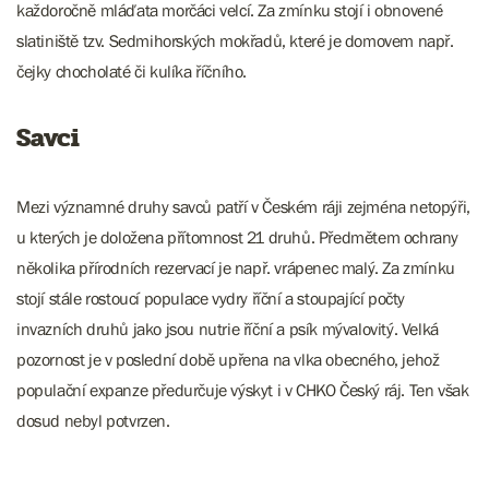
každoročně mláďata morčáci velcí. Za zmínku stojí i obnovené
slatiniště tzv. Sedmihorských mokřadů, které je domovem např.
čejky chocholaté či kulíka říčního.
Savci
Mezi významné druhy savců patří v Českém ráji zejména netopýři,
u kterých je doložena přítomnost 21 druhů. Předmětem ochrany
několika přírodních rezervací je např. vrápenec malý. Za zmínku
stojí stále rostoucí populace vydry říční a stoupající počty
invazních druhů jako jsou nutrie říční a psík mývalovitý. Velká
pozornost je v poslední době upřena na vlka obecného, jehož
populační expanze předurčuje výskyt i v CHKO Český ráj. Ten však
dosud nebyl potvrzen.