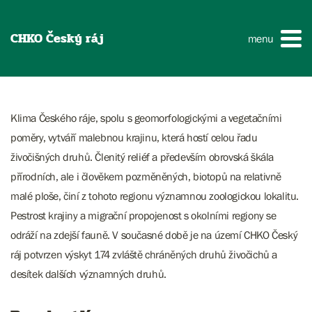
CHKO Český ráj
menu
Klima Českého ráje, spolu s geomorfologickými a vegetačními
poměry, vytváří malebnou krajinu, která hostí celou řadu
živočišných druhů. Členitý reliéf a především obrovská škála
přírodních, ale i člověkem pozměněných, biotopů na relativně
malé ploše, činí z tohoto regionu významnou zoologickou lokalitu.
Pestrost krajiny a migrační propojenost s okolními regiony se
odráží na zdejší fauně. V současné době je na území CHKO Český
ráj potvrzen výskyt 174 zvláště chráněných druhů živočichů a
desítek dalších významných druhů.