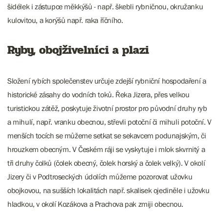
šidélek i zástupce měkkýšů - např. škebli rybničnou, okružanku
kulovitou, a korýšů např. raka říčního.
Ryby, obojživelníci a plazi
Složení rybích společenstev určuje zdejší rybniční hospodaření a
historické zásahy do vodních toků. Řeka Jizera, přes velkou
turistickou zátěž, poskytuje životní prostor pro původní druhy ryb
a mihulí, např. vranku obecnou, střevli potoční či mihuli potoční. V
menších tocích se můžeme setkat se sekavcem podunajským, či
hrouzkem obecným. V Českém ráji se vyskytuje i mlok skvrnitý a
tři druhy čolků (čolek obecný, čolek horský a čolek velký). V okolí
Jizery či v Podtroseckých údolích můžeme pozorovat užovku
obojkovou, na sušších lokalitách např. skalisek ojediněle i užovku
hladkou, v okolí Kozákova a Prachova pak zmiji obecnou.