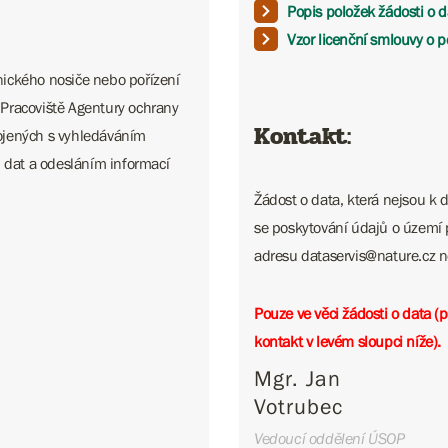
Popis položek žádosti o d
Vzor licenční smlouvy o p
hnického nosiče nebo pořízení
. Pracoviště Agentury ochrany
Kontakt:
ojených s vyhledáváním
ů dat a odesláním informací
Žádost o data, která nejsou k d
se poskytování údajů o území 
adresu dataservis@nature.cz nebo
Pouze ve věci žádosti o data (
kontakt v levém sloupci níže).
Mgr. Jan
Votrubec
Vedoucí oddělení ÚSOP