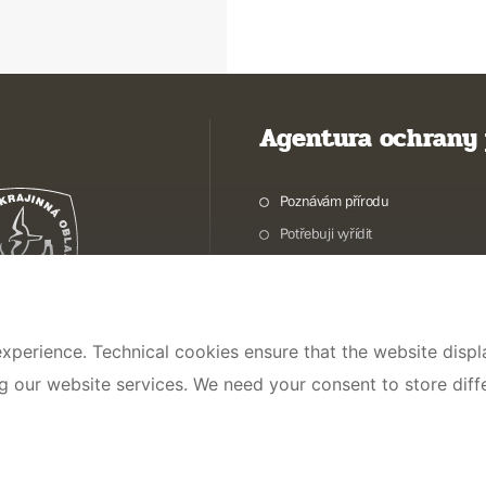
Agentura ochrany 
Poznávám přírodu
Potřebuji vyřídit
Chráníme přírodu a krajinu
Pečujeme o přírodu a krajinu
Dokumentujeme přírodu
xperience. Technical cookies ensure that the website displa
O nás
ng our website services. We need your consent to store dif
© 2026 AOPK ČR