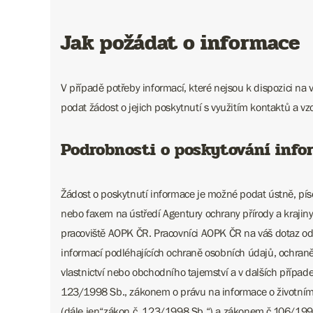
Jak požádat o informace
V případě potřeby informací, které nejsou k dispozici na
podat žádost o jejich poskytnutí s využitím kontaktů a vz
Podrobnosti o poskytování info
Žádost o poskytnutí informace je možné podat ústně, píse
nebo faxem na ústředí Agentury ochrany přírody a krajin
pracoviště AOPK ČR. Pracovníci AOPK ČR na váš dotaz od
informací podléhajících ochraně osobních údajů, ochran
vlastnictví nebo obchodního tajemství a v dalších příp
123/1998 Sb., zákonem o právu na informace o životním 
(dále jen“zákon č. 123/1998 Sb.“) a zákonem č.106/19