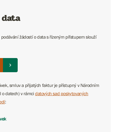
 data
 podávání žádostí o data s řízeným přístupem slouží
ek, smluv a přijatých faktur je přístupný v Národním
l o datech) v rámci
datových sad poskytovaných
edí
:
vek