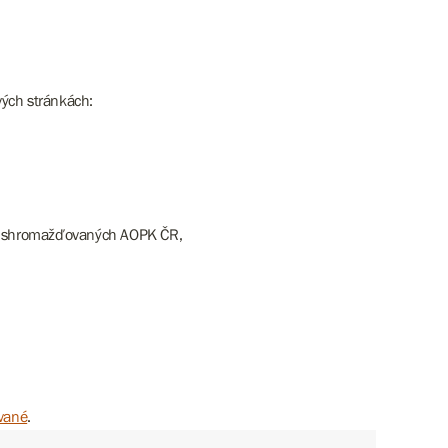
vých stránkách:
ředí shromažďovaných AOPK ČR,
vané
.