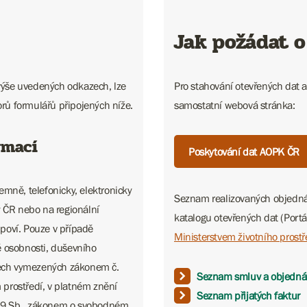
Jak požádat o
 výše uvedených odkazech, lze
Pro stahování otevřených dat a
orů formulářů připojených níže.
samostatní webová stránka:
rmací
Poskytování dat AOPK ČR
mně, telefonicky, elektronicky
Seznam realizovaných objednáv
y ČR nebo na regionální
katalogu otevřených dat (Portá
poví. Pouze v případě
Ministerstvem životního prostř
ě osobnosti, duševního
adech vymezených zákonem č.
Seznam smluv a objedná
prostředí, v platném znění
Seznam přijatých faktur
99 Sb., zákonem o svobodném