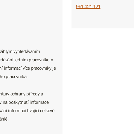
951 421 121
zsáhlým vyhledáváním
ledávání jedním pracovníkem
 informací více pracovníky je
ho pracovníka.
ntury ochrany přírody a
y na poskytnutí informace
ní informací trvající celkově
áhlé.