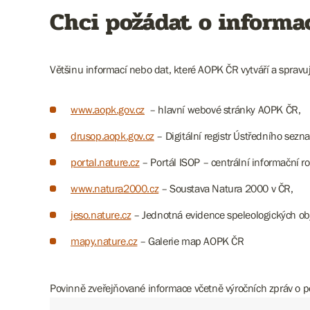
Chci požádat o informa
Většinu informací nebo dat, které AOPK ČR vytváří a spravuj
www.aopk.gov.cz
– hlavní webové stránky AOPK ČR,
drusop.aopk.gov.cz
– Digitální registr Ústředního sezn
portal.nature.cz
– Portál ISOP – centrální informační 
www.natura2000.cz
– Soustava Natura 2000 v ČR,
jeso.nature.cz
– Jednotná evidence speleologických ob
mapy.nature.cz
– Galerie map AOPK ČR
Povinně zveřejňované informace včetně výročních zpráv o po