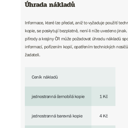
Úhrada nákladů
Informace, které lze předat, aniž to vyžaduje použití tec
kopie, se poskytují bezplatně, není-li níže uvedeno jinak
přírody a krajiny ČR může požadovat úhradu nákladů sp
informací, pořízením kopií, opatřením technických nosič
žadateli.
Ceník nákladů
jednostranná černobílá kopie
1 Kč
jednostranná barevná kopie
4 Kč