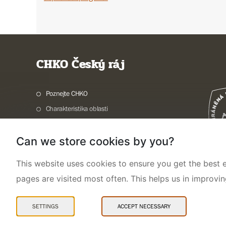
CHKO Český ráj
Poznejte CHKO
Charakteristika oblasti
Ochrana přírody
Can we store cookies by you?
Potřebuji vyřídit
Aktuality a akce
This website uses cookies to ensure you get the best e
Kontakty
pages are visited most often. This helps us in improvi
SETTINGS
ACCEPT NECESSARY
Mapa webu
Prohlášení o přístupnosti
Cookies
Snadné čtení