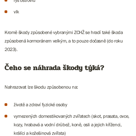
rys ostrovid
vlk
Kromě škody způsobené vybranými ZCHŽ se hradí také škoda
způsobená kormoránem velkým, a to pouze dočasně (do roku
2023).
Čeho se náhrada škody týká?
Nahrazovat lze škodu způsobenou na:
životě a zdraví fyzické osoby
vymezených domestikovaných zvířatech (skot, prasata, ovce,
kozy, hrabavá a vodní drůbež, koně, osli a jejich kříženci,
králíci a kožešinová zvířata)