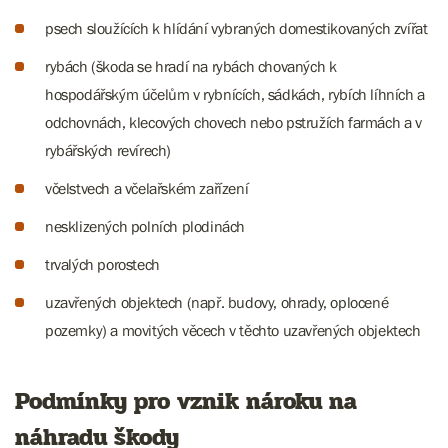
psech sloužících k hlídání vybraných domestikovaných zvířat
rybách (škoda se hradí na rybách chovaných k
hospodářským účelům v rybnících, sádkách, rybích líhních a
odchovnách, klecových chovech nebo pstružích farmách a v
rybářských revírech)
včelstvech a včelařském zařízení
nesklizených polních plodinách
trvalých porostech
uzavřených objektech (např. budovy, ohrady, oplocené
pozemky) a movitých věcech v těchto uzavřených objektech
Podmínky pro vznik nároku na
náhradu škody