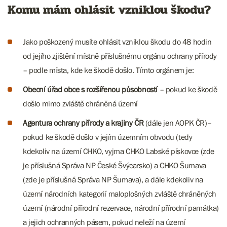
Komu mám ohlásit vzniklou škodu?
Jako poškozený musíte ohlásit vzniklou škodu do 48 hodin
od jejího zjištění místně příslušnému orgánu ochrany přírody
– podle místa, kde ke škodě došlo. Tímto orgánem je:
Obecní úřad obce s rozšířenou působností
– pokud ke škodě
došlo mimo zvláště chráněná území
Agentura ochrany přírody a krajiny ČR
(dále jen AOPK ČR)–
pokud ke škodě došlo v jejím územním obvodu (tedy
kdekoliv na území CHKO, vyjma CHKO Labské pískovce (zde
je příslušná Správa NP České Švýcarsko) a CHKO Šumava
(zde je příslušná Správa NP Šumava), a dále kdekoliv na
území národních kategorií maloplošných zvláště chráněných
území (národní přírodní rezervace, národní přírodní památka)
a jejich ochranných pásem, pokud neleží na území