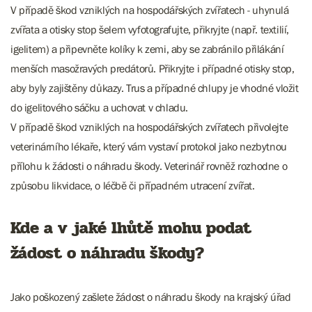
V případě škod vzniklých na hospodářských zvířatech - uhynulá
zvířata a otisky stop šelem vyfotografujte, přikryjte (např. textilií,
igelitem) a připevněte kolíky k zemi, aby se zabránilo přilákání
menších masožravých predátorů. Přikryjte i případné otisky stop,
aby byly zajištěny důkazy. Trus a případné chlupy je vhodné vložit
do igelitového sáčku a uchovat v chladu.
V případě škod vzniklých na hospodářských zvířatech přivolejte
veterinárního lékaře, který vám vystaví protokol jako nezbytnou
přílohu k žádosti o náhradu škody. Veterinář rovněž rozhodne o
způsobu likvidace, o léčbě či případném utracení zvířat.
Kde a v jaké lhůtě mohu podat
žádost o náhradu škody?
Jako poškozený zašlete žádost o náhradu škody na krajský úřad