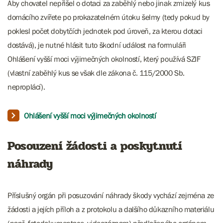
Aby chovatel nepřišel o dotaci za zaběhlý nebo jinak zmizelý kus
domácího zvířete po prokazatelném útoku šelmy (tedy pokud by
poklesl počet dobytčích jednotek pod úroveň, za kterou dotaci
dostává), je nutné hlásit tuto škodní událost na formuláři
Ohlášení vyšší moci výjimečných okolností, který používá SZIF
(vlastní zaběhlý kus se však dle zákona č. 115/2000 Sb.
neproplácí).
Ohlášení vyšší moci výjimečných okolností
Posouzení žádosti a poskytnutí
náhrady
Příslušný orgán při posuzování náhrady škody vychází zejména ze
žádosti a jejích příloh a z protokolu a dalšího důkazního materiálu