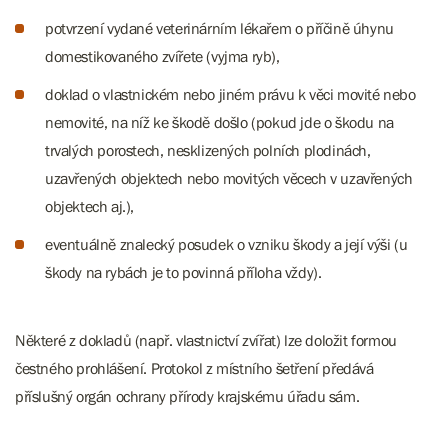
potvrzení vydané veterinárním lékařem o příčině úhynu
domestikovaného zvířete (vyjma ryb),
doklad o vlastnickém nebo jiném právu k věci movité nebo
nemovité, na níž ke škodě došlo (pokud jde o škodu na
trvalých porostech, nesklizených polních plodinách,
uzavřených objektech nebo movitých věcech v uzavřených
objektech aj.),
eventuálně znalecký posudek o vzniku škody a její výši (u
škody na rybách je to povinná příloha vždy).
Některé z dokladů (např. vlastnictví zvířat) lze doložit formou
čestného prohlášení. Protokol z místního šetření předává
příslušný orgán ochrany přírody krajskému úřadu sám.