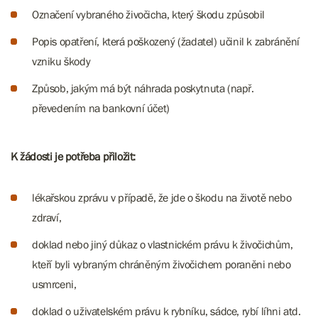
Označení vybraného živočicha, který škodu způsobil
Popis opatření, která poškozený (žadatel) učinil k zabránění
vzniku škody
Způsob, jakým má být náhrada poskytnuta (např.
převedením na bankovní účet)
K žádosti je potřeba přiložit:
lékařskou zprávu v případě, že jde o škodu na životě nebo
zdraví,
doklad nebo jiný důkaz o vlastnickém právu k živočichům,
kteří byli vybraným chráněným živočichem poraněni nebo
usmrceni,
doklad o uživatelském právu k rybníku, sádce, rybí líhni atd.