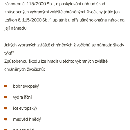
zákonem č. 115/2000 Sb. , o poskytování náhrad škod
způsobených vybranými zvláště chráněnými živočichy (dále jen
„zákon č. 115/2000 Sb.“) uplatnit u příslušného orgánu nárok na
její náhradu.
Jakých vybraných zvláště chráněných živočichů se náhrada škody
týká?
Způsobenou škodu lze hradit u těchto vybraných zvláště
chráněných živočichů:
bobr evropský
vydra říční
los evropský)
medvěd hnědý