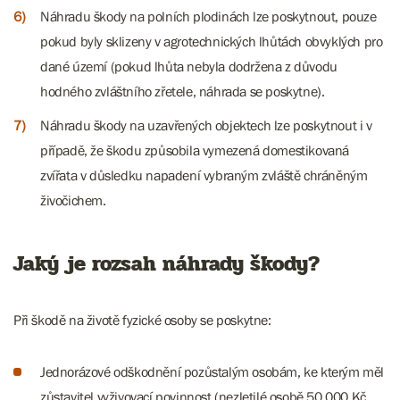
Náhradu škody na polních plodinách lze poskytnout, pouze
pokud byly sklizeny v agrotechnických lhůtách obvyklých pro
dané území (pokud lhůta nebyla dodržena z důvodu
hodného zvláštního zřetele, náhrada se poskytne).
Náhradu škody na uzavřených objektech lze poskytnout i v
případě, že škodu způsobila vymezená domestikovaná
zvířata v důsledku napadení vybraným zvláště chráněným
živočichem.
Jaký je rozsah náhrady škody?
Při škodě na životě fyzické osoby se poskytne:
Jednorázové odškodnění pozůstalým osobám, ke kterým měl
zůstavitel vyživovací povinnost (nezletilé osobě 50 000 Kč,