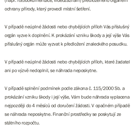
(např. fotodokumentace, videozáznam) předloženého orgánem
ochrany přírody, který provedl místní šetření.
V případě neúplné žádosti nebo chybějících příloh Vás příslušný
orgán vyzve k doplnění. K prokázání vzniku škody a její výše Vás
příslušný orgán může vyzvat k předložení znaleckého posudku.
V případě neúplné žádosti nebo chybějících příloh, které žadatel
ani po výzvě nedoplnil, se náhrada neposkytne.
V případě splnění podmínek podle zákona č. 115/2000 Sb. a
prokázání vzniku škody i její výše, Vám bude náhrada vyplacena
nejpozději do 4 měsíců od doručení žádosti. V opačném případě
se náhrada neposkytne. Finanční prostředky se poskytují ze
státního rozpočtu.