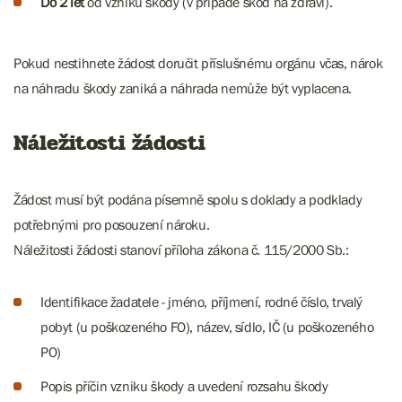
Do 2 let
od vzniku škody (v případě škod na zdraví).
Pokud nestihnete žádost doručit příslušnému orgánu včas, nárok
na náhradu škody zaniká a náhrada nemůže být vyplacena.
Náležitosti žádosti
Žádost musí být podána písemně spolu s doklady a podklady
potřebnými pro posouzení nároku.
Náležitosti žádosti stanoví příloha zákona č. 115/2000 Sb.:
Identifikace žadatele - jméno, příjmení, rodné číslo, trvalý
pobyt (u poškozeného FO), název, sídlo, IČ (u poškozeného
PO)
Popis příčin vzniku škody a uvedení rozsahu škody