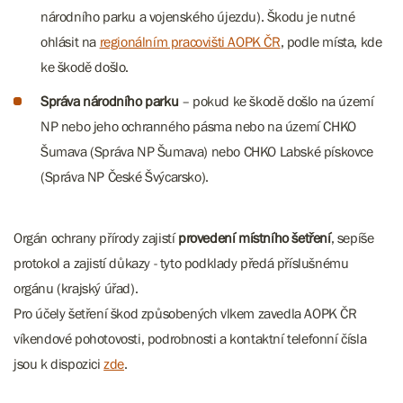
národního parku a vojenského újezdu). Škodu je nutné
ohlásit na
regionálním pracovišti AOPK ČR
, podle místa, kde
ke škodě došlo.
Správa národního parku
– pokud ke škodě došlo na území
NP nebo jeho ochranného pásma nebo na území CHKO
Šumava (Správa NP Šumava) nebo CHKO Labské pískovce
(Správa NP České Švýcarsko).
Orgán ochrany přírody zajistí
provedení místního šetření
, sepíše
protokol a zajistí důkazy - tyto podklady předá příslušnému
orgánu (krajský úřad).
Pro účely šetření škod způsobených vlkem zavedla AOPK ČR
víkendové pohotovosti, podrobnosti a kontaktní telefonní čísla
jsou k dispozici
zde
.