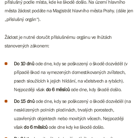
příslušný podle místa, kde ke škodě došlo. Na území hlavního
města žádost podáte na Magistrát hlavního města Prahy. (dále jen
„příslušný orgán“).
Žádost je nutné doručit příslušnému orgánu ve lhůtách
stanovených zákonem:
Do 10 dnů
ode dne, kdy se poškozený o škodě dozvěděl (v
případě škod na vymezených domestikovaných zvířatech,
psech sloužících k jejich hlídání, na včelstvech a rybách).
Nejpozději však
do 6 měsíců
ode dne, kdy škodě došlo.
Do 15 dnů
ode dne, kdy se poškozený o škodě dozvěděl (na
nesklizených polních plodinách, trvalých porostech,
uzavřených objektech nebo movitých věcech. Nejpozději
však
do 6 měsíců
ode dne kdy ke škodě došlo.