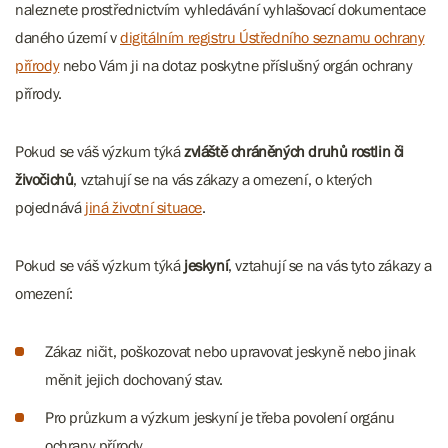
naleznete prostřednictvím vyhledávání vyhlašovací dokumentace
daného území v
digitálním registru Ústředního seznamu ochrany
přírody
nebo Vám ji na dotaz poskytne příslušný orgán ochrany
přírody.
Pokud se váš výzkum týká
zvláště chráněných druhů rostlin či
živočichů
, vztahují se na vás zákazy a omezení, o kterých
pojednává
jiná životní situace
.
Pokud se váš výzkum týká
jeskyní
, vztahují se na vás tyto zákazy a
omezení:
Zákaz ničit, poškozovat nebo upravovat jeskyně nebo jinak
měnit jejich dochovaný stav.
Pro průzkum a výzkum jeskyní je třeba povolení orgánu
ochrany přírody.