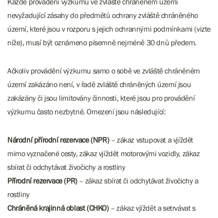
Každé provádění výzkumu ve zvláště chráněném území
nevyžadující zásahy do předmětů ochrany zvláště chráněného
území, které jsou v rozporu s jejich ochrannými podmínkami (vizte
níže), musí být oznámeno písemně nejméně 30 dnů předem.
Ačkoliv provádění výzkumu samo o sobě ve zvláště chráněném
území zakázáno není, v řadě zvláště chráněných území jsou
zakázány či jsou limitovány činnosti, které jsou pro provádění
výzkumu často nezbytné. Omezení jsou následující:
Národní přírodní rezervace (NPR)
– zákaz vstupovat a vjíždět
mimo vyznačené cesty, zákaz vjíždět motorovými vozidly, zákaz
sbírat či odchytávat živočichy a rostliny
Přírodní rezervace (PR)
– zákaz sbírat či odchytávat živočichy a
rostliny
Chráněná krajinná oblast (CHKO)
– zákaz vjíždět a setrvávat s