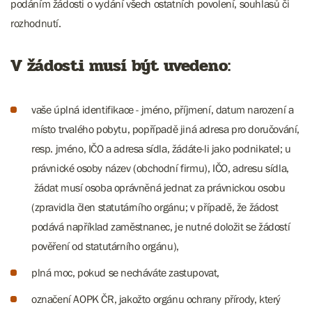
podáním žádosti o vydání všech ostatních povolení, souhlasů či
rozhodnutí.
V žádosti musí být uvedeno:
vaše úplná identifikace - jméno, příjmení, datum narození a
místo trvalého pobytu, popřípadě jiná adresa pro doručování,
resp. jméno, IČO a adresa sídla, žádáte-li jako podnikatel; u
právnické osoby název (obchodní firmu), IČO, adresu sídla,
žádat musí osoba oprávněná jednat za právnickou osobu
(zpravidla člen statutárního orgánu; v případě, že žádost
podává například zaměstnanec, je nutné doložit se žádostí
pověření od statutárního orgánu),
plná moc, pokud se necháváte zastupovat,
označení AOPK ČR, jakožto orgánu ochrany přírody, který