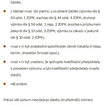
žádáte,
z žádosti musí být patrné, o co přesně žádáte (výjimka dle §
43 odst. 1 ZOPK, souhlas dle § 44 odst. 4 ZOPK, druhová
výjimka dle § 56 odst. 1 resp. 2 ZOPK, souhlas s průzkumem
jeskyně dle § 10 odst. 3 ZOPK, výjimka ze zákazů u jeskyně
dle § 10 odst. 2 ZOPK),
musí v ní být dostatečně specifikován záměr (lokalita či trasa,
termín, charakter činností apod.),
musí v ní být uvedeno, že splňujete kvalifikační předpoklady
k provedení výzkumu a tyto kvalifikační předpoklady musíte
doložit,
váš podpis.
Pokud váš výzkum nevyžaduje zásahy do předmětů ochrany