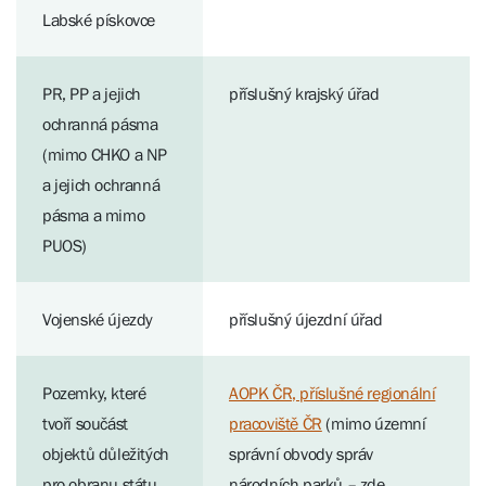
Labské pískovce
PR, PP a jejich
příslušný krajský úřad
ochranná pásma
(mimo CHKO a NP
a jejich ochranná
pásma a mimo
PUOS)
Vojenské újezdy
příslušný újezdní úřad
Pozemky, které
AOPK ČR, příslušné regionální
tvoří součást
pracoviště ČR
(mimo územní
objektů důležitých
správní obvody správ
pro obranu státu
národních parků – zde