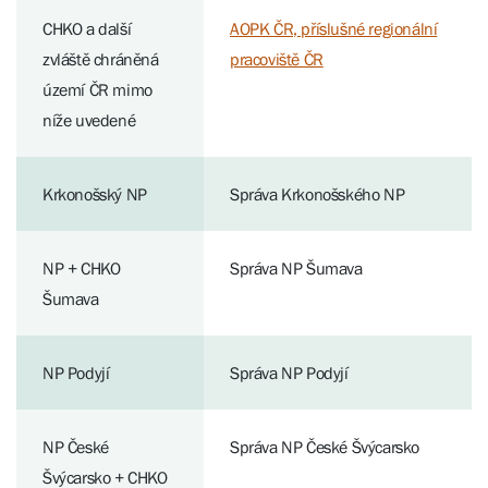
CHKO a další
AOPK ČR, příslušné regionální
zvláště chráněná
pracoviště ČR
území ČR mimo
níže uvedené
Krkonošský NP
Správa Krkonošského NP
NP + CHKO
Správa NP Šumava
Šumava
NP Podyjí
Správa NP Podyjí
NP České
Správa NP České Švýcarsko
Švýcarsko + CHKO