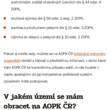
podmínkách zvláště chráněných územích dle § 44 odst. 4
ZOPK,
druhová výjimka dle § 56 odst. 1 resp. 2 ZOPK,
souhlas s průzkumem jeskyně dle § 10 odst. 3 ZOPK,
výjimka ze zákazů u jeskyně dle § 10 odst. 2 ZOPK.
Pokud si nevíte rady, můžete se na AOPK ČR (
příslušné regionální
pracoviště
) obrátit s žádostí o předběžnou informaci, v rámci které
Vám AOPK ČR ke konkrétnímu případu sdělí, co vše budete v
úseku spadajícím do její kompetence potřebovat a jakým
způsobem máte postupovat.
V jakém území se mám
obracet na AOPK ČR?