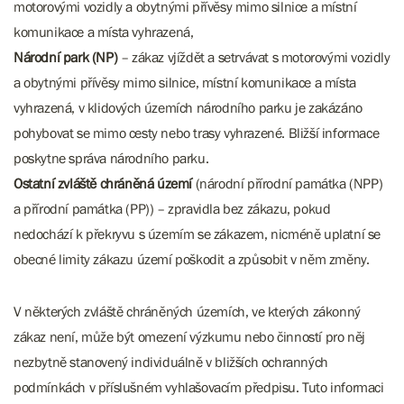
motorovými vozidly a obytnými přívěsy mimo silnice a místní
komunikace a místa vyhrazená,
Národní park (NP)
– zákaz vjíždět a setrvávat s motorovými vozidly
a obytnými přívěsy mimo silnice, místní komunikace a místa
vyhrazená, v klidových územích národního parku je zakázáno
pohybovat se mimo cesty nebo trasy vyhrazené. Bližší informace
poskytne správa národního parku.
Ostatní zvláště chráněná území
(národní přírodní památka (NPP)
a přírodní památka (PP)) – zpravidla bez zákazu, pokud
nedochází k překryvu s územím se zákazem, nicméně uplatní se
obecné limity zákazu území poškodit a způsobit v něm změny.
V některých zvláště chráněných územích, ve kterých zákonný
zákaz není, může být omezení výzkumu nebo činností pro něj
nezbytně stanovený individuálně v bližších ochranných
podmínkách v příslušném vyhlašovacím předpisu. Tuto informaci