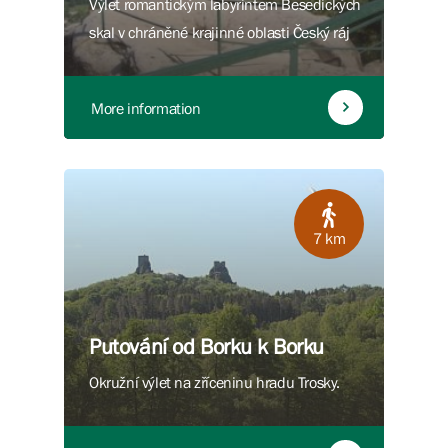
Výlet romantickým labyrintem Besedických
skal v chráněné krajinné oblasti Český ráj
More information
7 km
Putování od Borku k Borku
Okružní výlet na zříceninu hradu Trosky.