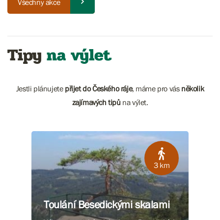
Všechny akce
Tipy
na výlet
Jestli plánujete
přijet do Českého ráje
, máme pro vás
několik
zajímavých tipů
na výlet.
3 km
Toulání Besedickými skalami