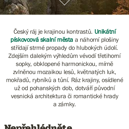
Český ráj je krajinou kontrastů.
Unikátní
pískovcová skalní města
a náhorní plošiny
střídají strmé propady do hlubokých údolí.
Zdejším dalekým výhledům vévodí třetihorní
sopky, obklopené harmonickou, mírně
zvlněnou mozaikou lesů, květnatých luk,
mokřadů, rybníků a tůní. Ráz krajiny, osídlené
už od pohanských dob, dotváří původní
vesnická architektura či romantické hrady
a zámky.
Nepřehlédněte