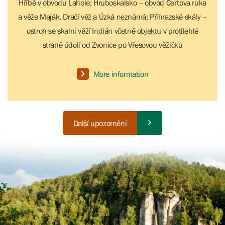
Hříbě v obvodu Lahole; Hruboskalsko – obvod Čertova ruka
a věže Maják, Dračí věž a Úzká neznámá; Příhrazské skály –
ostroh se skalní věží Indián včetně objektu v protilehlé
straně údolí od Zvonice po Vřesovou věžičku
More information
Další upozornění