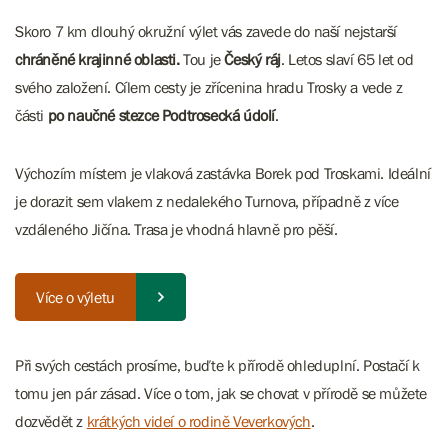
Skoro 7 km dlouhý okružní výlet vás zavede do naší nejstarší
chráněné krajinné oblasti.
Tou je
Český ráj
. Letos slaví 65 let od
svého založení. Cílem cesty je zřícenina hradu Trosky a vede z
části
po naučné stezce Podtrosecká údolí
.
Výchozím místem je vlaková zastávka Borek pod Troskami. Ideální
je dorazit sem vlakem z nedalekého Turnova, případně z více
vzdáleného Jičína. Trasa je vhodná hlavně pro pěší.
Více o výletu
Při svých cestách prosíme, buďte k přírodě ohleduplní. Postačí k
tomu jen pár zásad. Více o tom, jak se chovat v přírodě se můžete
dozvědět z
krátkých videí o rodině Veverkových
.