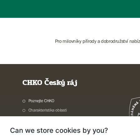
Pro milovníky přírody a dobrodružství nabí
CHKO Český ráj
Poznejte CHKO
Charakteristika oblasti
Ochrana přírody
Can we store cookies by you?
Potřebuji vyřídit
Aktuality a akce