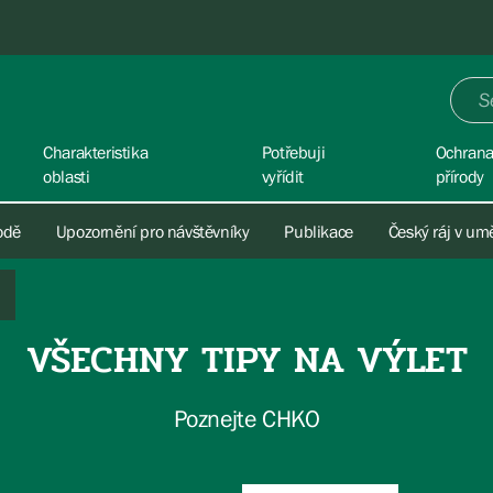
Charakteristika
Potřebuji
Ochran
oblasti
vyřídit
přírody
rodě
Upozornění pro návštěvníky
Publikace
Český ráj v um
VŠECHNY TIPY NA VÝLET
Poznejte CHKO