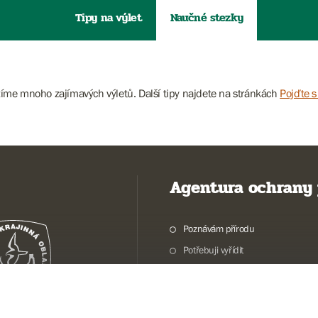
Tipy na výlet
Naučné stezky
zíme mnoho zajímavých výletů. Další tipy najdete na stránkách
Pojďte s
Agentura ochrany 
Poznávám přírodu
Potřebuji vyřídit
Chráníme přírodu a krajinu
Pečujeme o přírodu a krajinu
Dokumentujeme přírodu