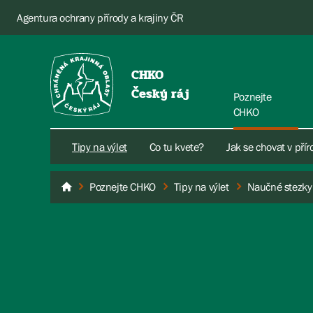
Agentura ochrany přírody a krajiny ČR
CHKO
Český ráj
Poznejte
CHKO
Tipy na výlet
Co tu kvete?
Jak se chovat v pří
Poznejte CHKO
Tipy na výlet
Naučné stezky
Český ráj