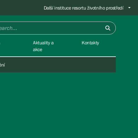
Další instituce resortu životního prostředí
a
Aktuality a
Kontakty
akce
ění