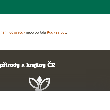
 námi do přírody
nebo portálu
Kudy z nudy
.
přírody a krajiny ČR