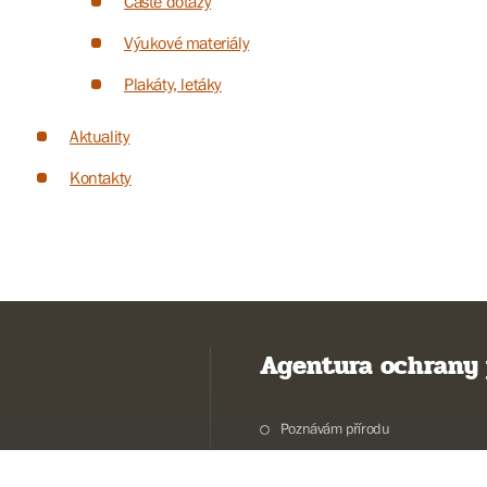
Časté dotazy
Výukové materiály
Plakáty, letáky
Aktuality
Kontakty
Agentura ochrany 
Poznávám přírodu
Potřebuji vyřídit