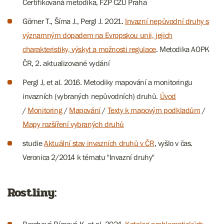
Certifikovaná metodika, FŽP ČZU Praha
Görner T., Šíma J., Pergl J. 2021.
Invazní nepůvodní druhy s
významným dopadem na Evropskou unii, jejich
charakteristiky, výskyt a možnosti regulace
. Metodika AOPK
ČR, 2. aktualizované vydání
Pergl J, et al. 2016. Metodiky mapování a monitoringu
invazních (vybraných nepůvodních) druhů.
Úvod
/
Monitoring
/
Mapování
/
Texty k mapovým podkladům
/
Mapy rozšíření vybraných druhů
studie
Aktuální stav invazních druhů v ČR
, vyšlo v čas.
Veronica 2/2014 k tématu "Invazní druhy"
Rostliny: