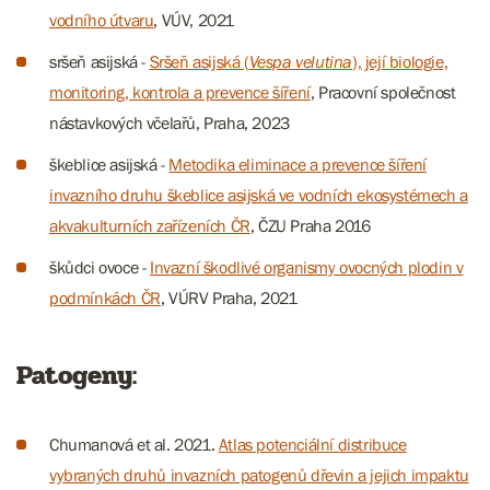
vodního útvaru
, VÚV, 2021
sršeň asijská -
Sršeň asijská (
Vespa velutina
), její biologie,
monitoring, kontrola a prevence šíření
, Pracovní společnost
nástavkových včelařů, Praha, 2023
škeblice asijská -
Metodika eliminace a prevence šíření
invazního druhu škeblice asijská ve vodních ekosystémech a
akvakulturních zařízeních ČR
, ČZU Praha 2016
škůdci ovoce -
Invazní škodlivé organismy ovocných plodin v
podmínkách ČR
, VÚRV Praha, 2021
Patogeny:
Chumanová et al. 2021.
Atlas potenciální distribuce
vybraných druhů invazních patogenů dřevin a jejich impaktu