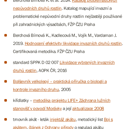
Berchová Bímová K. et al. 2024.
Katalog problematických
nepůvodních druhů rostlin
. Katalog mapující invazní a
problematické nepůvodní druhy rostlin nejčastěji používané
při zahradnických výsadbách, FŽP ČZU Praha
Berchová Bímová K., Kadlecová M., Vojík M., Vardaman J.
2019.
Hodnocení efektivity likvidace invazních druhů rostlin
.
Certifikovaná metodika. FŽP ČZU Praha
standard SPPK D 02 007
Likvidace vybraných invazních
druhů rostlin
, AOPK ČR, 2016
Bolševník velkolepý – praktická příručka o biologii a
kontrole invazního druhu
, 2005
křídlatky –
metodika projektu LIFE+ Záchrana lužních
stanovišť v povodí Morávky
a její
aktualizace 2008
trnovník akát - leták
injektáž akátu
, metodický list
Boj s
akátem
,
článek z Ochrany přírody
o regulaci akátu