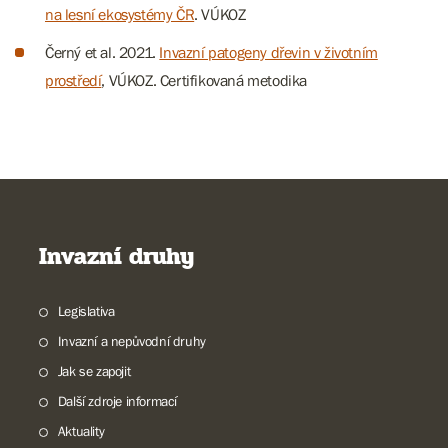
na lesní ekosystémy ČR
. VÚKOZ
Černý et al. 2021.
Invazní patogeny dřevin v životním
prostředí
, VÚKOZ. Certifikovaná metodika
Invazní druhy
Legislativa
Invazní a nepůvodní druhy
Jak se zapojit
Další zdroje informací
Aktuality