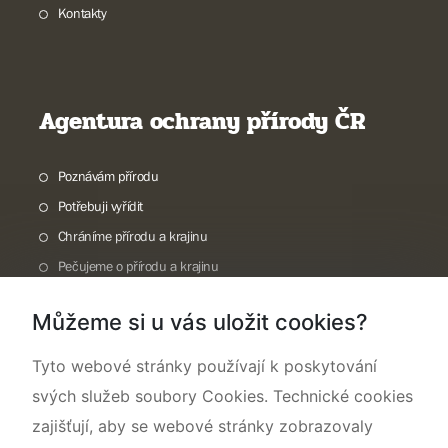
Kontakty
Agentura ochrany přírody ČR
Poznávám přírodu
Potřebuji vyřídit
Chráníme přírodu a krajinu
Pečujeme o přírodu a krajinu
Dokumentujeme přírodu
Můžeme si u vás uložit cookies?
O nás
Tyto webové stránky používají k poskytování
svých služeb soubory Cookies. Technické cookies
zajišťují, aby se webové stránky zobrazovaly