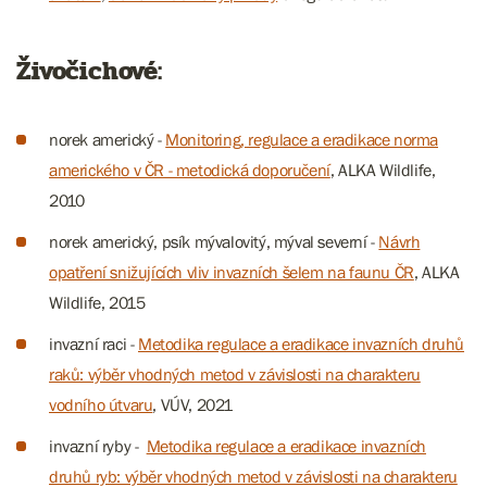
Živočichové:
norek americký -
Monitoring, regulace a eradikace norma
amerického v ČR - metodická doporučení
, ALKA Wildlife,
2010
norek americký, psík mývalovitý, mýval severní -
Návrh
opatření snižujících vliv invazních šelem na faunu ČR
, ALKA
Wildlife, 2015
invazní raci -
Metodika regulace a eradikace invazních druhů
raků: výběr vhodných metod v závislosti na charakteru
vodního útvaru
, VÚV, 2021
invazní ryby -
Metodika regulace a eradikace invazních
druhů ryb: výběr vhodných metod v závislosti na charakteru